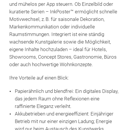
und mühelos per App steuern. Ob Einzelbild oder
kuratierte Serien – InkPoster™ ermöglicht schnelle
Motivwechsel, z.
B. f
ü
r saisonale Dekoration,
Markenkommunikation oder individuelle
Ink
Raumstimmungen. Integriert ist eine st
ä
ndig
wachsende Kunstgalerie sowie die M
ö
glichkeit,
Das 
eigene Inhalte hochzuladen
–
ideal f
ü
r Hotels,
beei
Showrooms, Concept Stores, Gastronomie, B
ü
ros
gro
oder auch hochwertige Wohnkonzepte.
Leuc
verw
Ihre Vorteile auf einen Blick:
Hori
eleg
Papierähnlich und blendfrei: Ein digitales Display,
das jedem Raum ohne Reflexionen eine
raffinierte Eleganz verleiht.
Akkubetrieben und energieeffizient: Einjähriger
Betrieb mit nur einer einzigen Ladung; Energie
wird nur beim Austausch des Kunstwerks