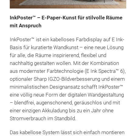
InkPoster™ – E-Paper-Kunst für stilvolle Räume
mit Anspruch
Ink
Das 
InkPoster™ ist ein kabelloses Farbdisplay auf E Ink-
und 
Basis für kuratierte Wandkunst – eine neue Lösung
Atm
für alle, die Räume inspirierend, flexibel und
ermö
nachhaltig gestalten wollen. Mit der Kombination
oder
aus modernster Farbtechnologie (E Ink Spectra™ 6),
Inte
optionaler Sharp IGZO-Bildverbesserung und einem
minimalistischen Designansatz schafft InkPoster™
eine völlig neue Form der digitalen Wandgestaltung
– blendfrei, augenschonend, geräuschlos und mit
einer einzigen Akkuladung bis zu ein Jahr ohne
Stromverbrauch im Standbild.
Das kabellose System lässt sich einfach montieren