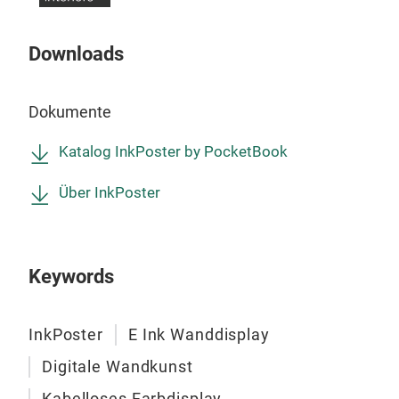
Kuns
InkP
Downloads
Das 
oder
Dokumente
Katalog InkPoster by PocketBook
Über InkPoster
Keywords
InkPoster
E Ink Wanddisplay
Digitale Wandkunst
Kabelloses Farbdisplay