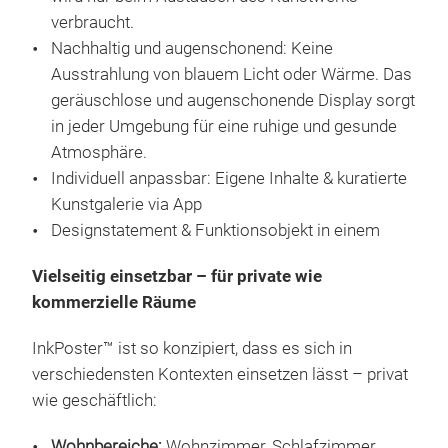
verbraucht.
Nachhaltig und augenschonend: Keine
Ausstrahlung von blauem Licht oder Wärme. Das
geräuschlose und augenschonende Display sorgt
in jeder Umgebung für eine ruhige und gesunde
Ink
Atmosphäre.
Individuell anpassbar: Eigene Inhalte & kuratierte
Das 
Kunstgalerie via App
idea
Designstatement & Funktionsobjekt in einem
hori
jede
Vielseitig einsetzbar – für private wie
and
kommerzielle Räume
Kun
InkPoster™ ist so konzipiert, dass es sich in
verschiedensten Kontexten einsetzen lässt – privat
wie geschäftlich:
Wohnbereiche:
Wohnzimmer, Schlafzimmer,