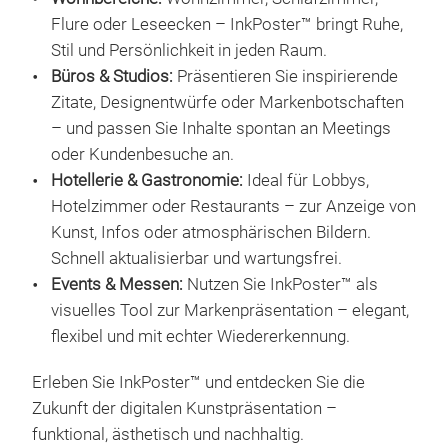
Flure oder Leseecken – InkPoster™ bringt Ruhe,
Stil und Persönlichkeit in jeden Raum.
Büros & Studios:
Präsentieren Sie inspirierende
Zitate, Designentwürfe oder Markenbotschaften
– und passen Sie Inhalte spontan an Meetings
oder Kundenbesuche an.
Ink
Hotellerie & Gastronomie:
Ideal für Lobbys,
Das 
Hotelzimmer oder Restaurants – zur Anzeige von
seh
Kunst, Infos oder atmosphärischen Bildern.
Die 
Schnell aktualisierbar und wartungsfrei.
Gale
Events & Messen:
Nutzen Sie InkPoster™ als
wirk
visuelles Tool zur Markenpräsentation – elegant,
Atel
flexibel und mit echter Wiedererkennung.
Erleben Sie InkPoster™ und entdecken Sie die
Zukunft der digitalen Kunstpräsentation –
funktional, ästhetisch und nachhaltig.