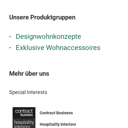
Unsere Produktgruppen
Designwohnkonzepte
Exklusive Wohnaccessoires
Ink
Das 
Mehr über uns
Form
Dars
Special Interests
idea
Bou
Mitt
Contract Business
bewu
neue
Hospitality Interiors