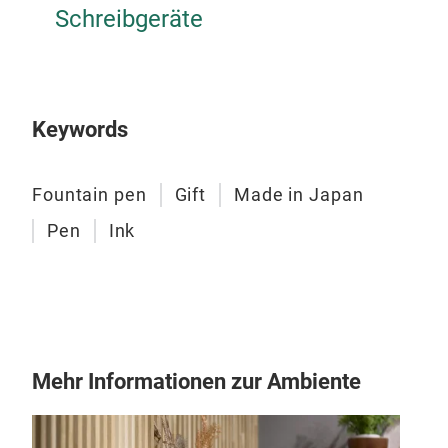
Schreibgeräte
Keywords
Cho
Fountain pen
Gift
Made in Japan
The 
Pen
Ink
of o
new 
hist
ink,
nume
Mehr Informationen zur Ambiente
a cl
kee