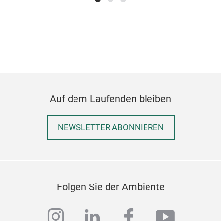
MIX
Auf dem Laufenden bleiben
Crea
one 
NEWSLETTER ABONNIEREN
Folgen Sie der Ambiente
instagram
linkedin
facebook
youtub