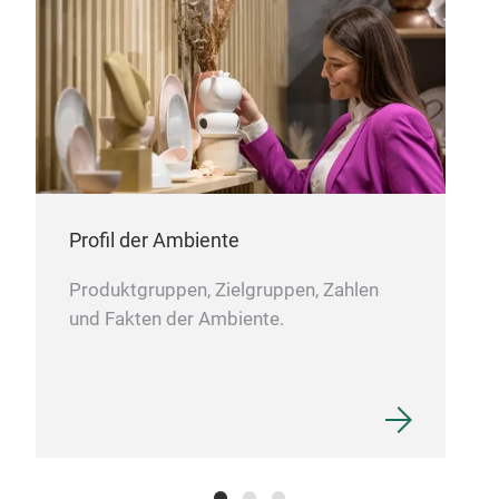
PR
Profil der Ambiente
New
Your
Produktgruppen, Zielgruppen, Zahlen
Want
und Fakten der Ambiente.