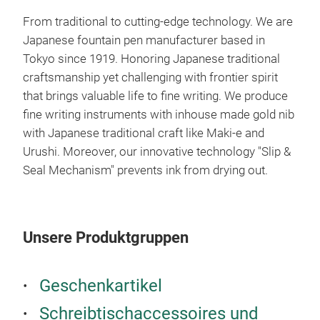
From traditional to cutting-edge technology. We are
Japanese fountain pen manufacturer based in
Tokyo since 1919. Honoring Japanese traditional
craftsmanship yet challenging with frontier spirit
#37
that brings valuable life to fine writing. We produce
fine writing instruments with inhouse made gold nib
The 
with Japanese traditional craft like Maki-e and
leav
Urushi. Moreover, our innovative technology "Slip &
tech
Seal Mechanism" prevents ink from drying out.
Mech
mou
Unsere Produktgruppen
Geschenkartikel
Schreibtischaccessoires und