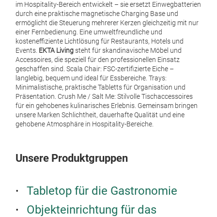
im Hospitality-Bereich entwickelt – sie ersetzt Einwegbatterien
durch eine praktische magnetische Charging Base und
ermöglicht die Steuerung mehrerer Kerzen gleichzeitig mit nur
einer Fernbedienung. Eine umweltfreundliche und
kosteneffiziente Lichtlösung für Restaurants, Hotels und
Events.
EKTA Living
steht für skandinavische Möbel und
Accessoires, die speziell für den professionellen Einsatz
Uyu
geschaffen sind. Scala Chair: FSC-zertifizierte Eiche –
langlebig, bequem und ideal für Essbereiche. Trays:
Die 
Minimalistische, praktische Tabletts für Organisation und
Präsentation. Crush Me / Salt Me: Stilvolle Tischaccessoires
umw
für ein gehobenes kulinarisches Erlebnis. Gemeinsam bringen
Uyun
unsere Marken Schlichtheit, dauerhafte Qualität und eine
Geni
gehobene Atmosphäre in Hospitality-Bereiche.
real
flam
Unsere Produktgruppen
Tauc
Coll
Tabletop für die Gastronomie
Objekteinrichtung für das