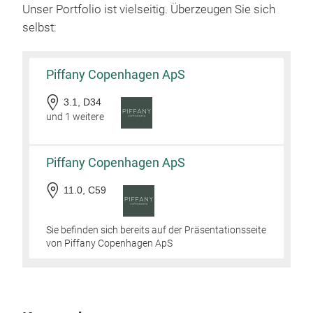
Unser Portfolio ist vielseitig. Überzeugen Sie sich
Begl
selbst:
höch
eine
betr
Piffany Copenhagen ApS
war
3.1, D34
wied
und 1 weitere
Pack
Piffany Copenhagen ApS
11.0, C59
Sie befinden sich bereits auf der Präsentationsseite
von Piffany Copenhagen ApS