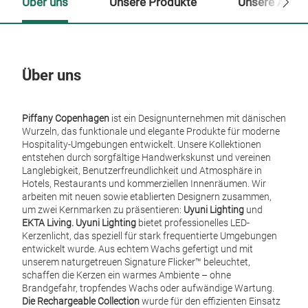
Über uns
Unsere Produkte
Unsere Ansp
Über uns
Un
Piffany Copenhagen
ist ein Designunternehmen mit dänischen
Wurzeln, das funktionale und elegante Produkte für moderne
Hospitality-Umgebungen entwickelt. Unsere Kollektionen
entstehen durch sorgfältige Handwerkskunst und vereinen
Langlebigkeit, Benutzerfreundlichkeit und Atmosphäre in
Hotels, Restaurants und kommerziellen Innenräumen. Wir
arbeiten mit neuen sowie etablierten Designern zusammen,
um zwei Kernmarken zu präsentieren:
Uyuni Lighting
und
EKTA Living.
Uyuni Lighting
bietet professionelles LED-
Kerzenlicht, das speziell für stark frequentierte Umgebungen
entwickelt wurde. Aus echtem Wachs gefertigt und mit
unserem naturgetreuen Signature Flicker™ beleuchtet,
schaffen die Kerzen ein warmes Ambiente – ohne
Brandgefahr, tropfendes Wachs oder aufwändige Wartung.
Die Rechargeable Collection
wurde für den effizienten Einsatz