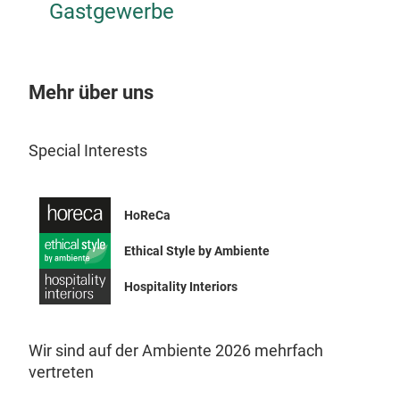
Gastgewerbe
Mehr über uns
Special Interests
HoReCa
Ethical Style by Ambiente
Uyu
Hospitality Interiors
Batt
Die 
Wir sind auf der Ambiente 2026 mehrfach
raff
vertreten
Des
Komp