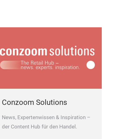
SPECIAL 
Our Made in Italy “specialized cookwares” is
all that the coo
This range pres
special product
culinary need.
Conzoom Solutions
News, Expertenwissen & Inspiration –
der Content Hub für den Handel.