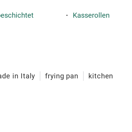
beschichtet
Kasserollen
de in Italy
frying pan
kitchen