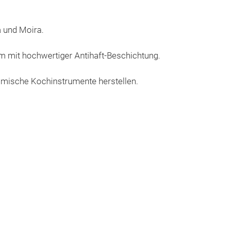
a und Moira.
um mit hochwertiger Antihaft-Beschichtung.
nomische Kochinstrumente herstellen.
LIVEINDU
LiveInduction i
handiness and 
including induct
non-stick stone 