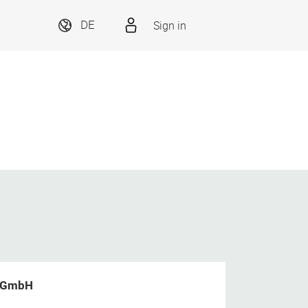
Sign in
DE
g GmbH