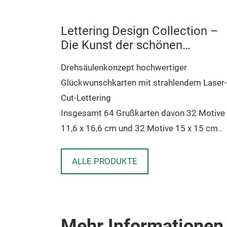
Lettering Design Collection –
Die Kunst der schönen
Buchstaben
Drehsäulenkonzept hochwertiger
Glückwunschkarten mit strahlendem Laser-
Cut-Lettering
Insgesamt 64 Grußkarten davon 32 Motive
11,6 x 16,6 cm und 32 Motive 15 x 15 cm
Hochwertiger Naturkarton, mit
ALLE PRODUKTE
Heißfolienveredelung kleine Straßsteinchen
und aufwendigen Lasercut-
Textapplikationen, farbig, metallic-Gold ode
Glitter-Gold und Silber.
Mehr Informationen