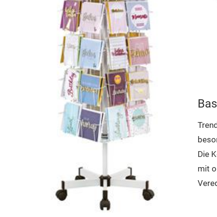
Bas
Trend
beso
Die K
mit o
Vered
Silbe
Diese