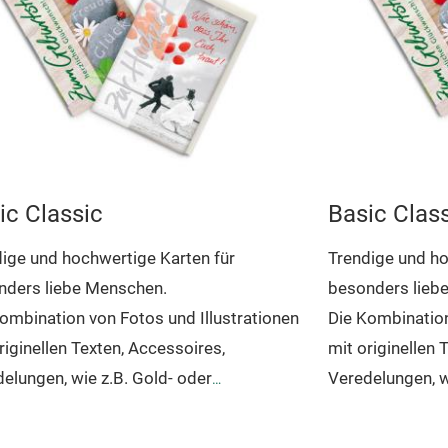
ic Classic
Basic Clas
ige und hochwertige Karten für
Trendige und ho
nders liebe Menschen.
besonders lieb
ombination von Fotos und Illustrationen
Die Kombination
riginellen Texten, Accessoires,
mit originellen 
elungen, wie z.B. Gold- oder
Veredelungen, w
rheißfolie, Glimmer oder Strasssteinen.
Silberheißfolie
 Serie wird regelmäßig überarbeitet und
Diese Serie wir