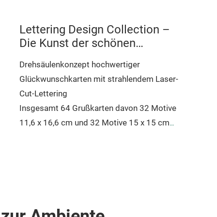
orien
anlas
Lettering Design Collection –
und 
Die Kunst der schönen
Buchstaben
Drehsäulenkonzept hochwertiger
Glückwunschkarten mit strahlendem Laser-
Cut-Lettering
Insgesamt 64 Grußkarten davon 32 Motive
11,6 x 16,6 cm und 32 Motive 15 x 15 cm
Hochwertiger Naturkarton, mit
Heißfolienveredelung kleine Straßsteinchen
und aufwendigen Lasercut-
r
Textapplikationen, farbig, metallic-Gold oder
Glitter-Gold und Silber.
 zur Ambiente