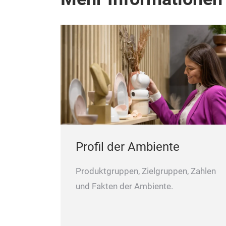
Mit farbigen Briefumschlägen.
Unser Außendienst berät Sie gern.
Profil der Ambiente
Produktgruppen, Zielgruppen, Zahlen
und Fakten der Ambiente.