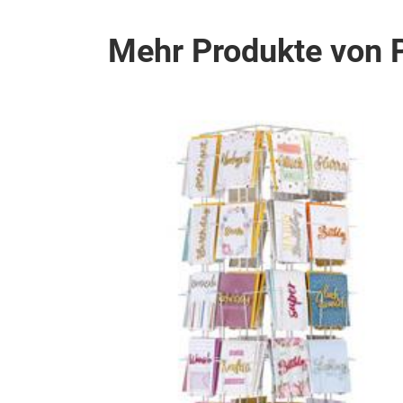
Mehr Produkte von 
ection
n in
ür Geld,
sönliche
gen