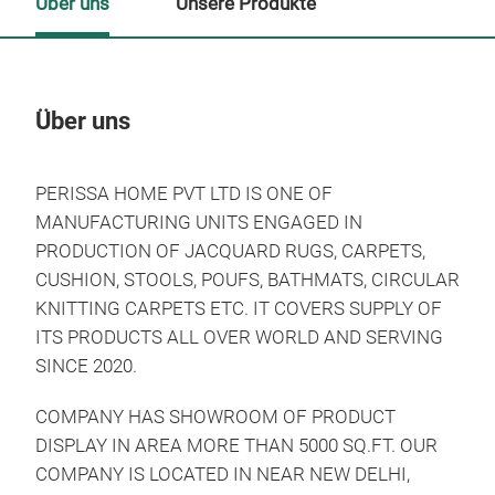
Über uns
Unsere Produkte
Über uns
Un
PERISSA HOME PVT LTD IS ONE OF
M
MANUFACTURING UNITS ENGAGED IN
PRODUCTION OF JACQUARD RUGS, CARPETS,
CUSHION, STOOLS, POUFS, BATHMATS, CIRCULAR
KNITTING CARPETS ETC. IT COVERS SUPPLY OF
ITS PRODUCTS ALL OVER WORLD AND SERVING
SINCE 2020.
SUP
COMPANY HAS SHOWROOM OF PRODUCT
SUP
DISPLAY IN AREA MORE THAN 5000 SQ.FT. OUR
COMPANY IS LOCATED IN NEAR NEW DELHI,