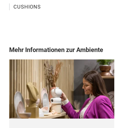
CUSHIONS
CUS
M
Mehr Informationen zur Ambiente
RE-
RE-
M