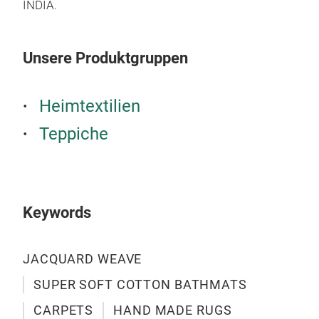
M
INDIA.
Unsere Produktgruppen
Heimtextilien
CA
Teppiche
TUF
M
Keywords
JACQUARD WEAVE
SUPER SOFT COTTON BATHMATS
CARPETS
HAND MADE RUGS
CU