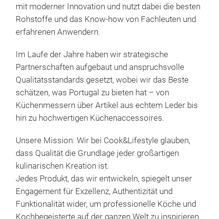
mit moderner Innovation und nutzt dabei die besten
Grif
Rohstoffe und das Know-how von Fachleuten und
Oliv
erfahrenen Anwendern.
Pak
biet
Im Laufe der Jahre haben wir strategische
unve
Partnerschaften aufgebaut und anspruchsvolle
prof
Qualitätsstandards gesetzt, wobei wir das Beste
wähl
schätzen, was Portugal zu bieten hat – von
ents
Küchenmessern über Artikel aus echtem Leder bis
diej
hin zu hochwertigen Küchenaccessoires.
Auth
Küch
Unsere Mission: Wir bei Cook&Lifestyle glauben,
dass Qualität die Grundlage jeder großartigen
kulinarischen Kreation ist.
LAT
Jedes Produkt, das wir entwickeln, spiegelt unser
Engagement für Exzellenz, Authentizität und
Ele
Funktionalität wider, um professionelle Köche und
Hoch
Kochbegeisterte auf der ganzen Welt zu inspirieren.