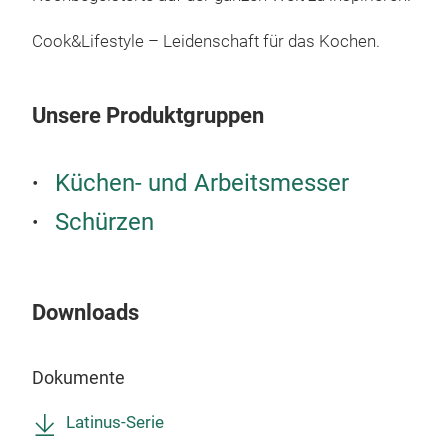
eleg
make
Cook&Lifestyle – Leidenschaft für das Kochen.
geh
Mol
gefe
Unsere Produktgruppen
M
Schä
Erg
Küchen- und Arbeitsmesser
Pre
ab u
Schürzen
Han
Han
POR
Downloads
Dokumente
Latinus-Serie