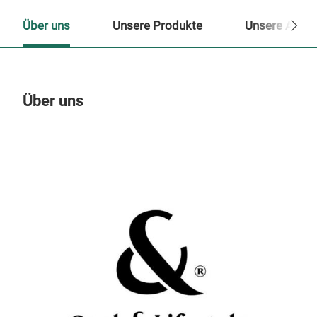
Über uns
Unsere Produkte
Unsere Ansp
Über uns
Un
M