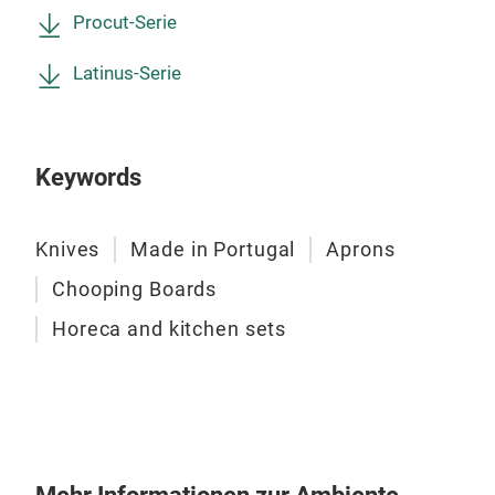
Procut-Serie
Latinus-Serie
PRO
Hoch
Mo V
Keywords
Schn
Ergo
Knives
Made in Portugal
Aprons
bes
HER
Chooping Boards
Horeca and kitchen sets