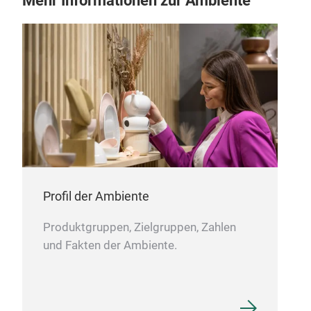
Mehr Informationen zur Ambiente
Led
Profil der Ambiente
Die
Cook
Produktgruppen, Zielgruppen, Zahlen
zwis
und Fakten der Ambiente.
Sie 
das 
her