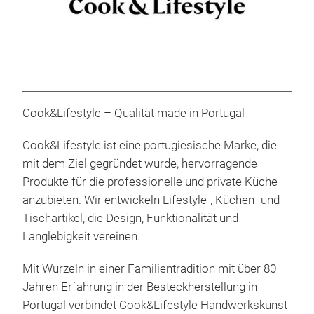
Cook&Lifestyle – Qualität made in Portugal
Sig
>>> Neu bei Far – Sehen Sie sich dieses Produkt
Cook&Lifestyle ist eine portugiesische Marke, die
auf
Die 
mit dem Ziel gegründet wurde, hervorragende
verb
Produkte für die professionelle und private Küche
Inno
anzubieten. Wir entwickeln Lifestyle-, Küchen- und
hoch
Tischartikel, die Design, Funktionalität und
eini
Langlebigkeit vereinen.
Dam
Mit Wurzeln in einer Familientradition mit über 80
Lang
Jahren Erfahrung in der Besteckherstellung in
gewä
Portugal verbindet Cook&Lifestyle Handwerkskunst
Koll