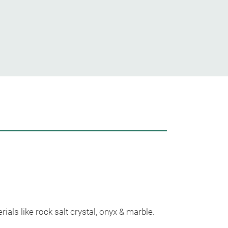
Our Pr
rials like rock salt crystal, onyx & marble.