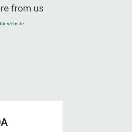
re from us
ur website
0A