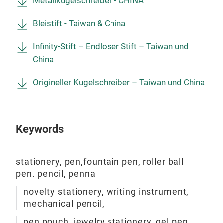
Metallkugelschreiber - CHINA
Uns
Qual
Pen 
Ges
doch
BSC
Bleistift - Taiwan & China
und 
eige
Lebe
sorg
nach
tec
Infinity-Stift – Endloser Stift – Taiwan und
Ver
Funk
uns
Pro
China
Schm
gewä
vera
Entw
Krea
Rich
Schr
gewä
Origineller Kugelschreiber – Taiwan und China
Pen 
Dr. 
Auss
kont
und 
Gesc
Pai 
nach
Zusa
chin
uns
Keywords
komb
orig
vera
Fert
Kuns
Schr
um g
Büro
stationery, pen,fountain pen, roller ball
Auss
mit 
verf
pen. pencil, penna
Gesc
die 
Konf
Zusa
novelty stationery, writing instrument,
Effi
900
komb
mechanical pencil,
repr
wird
Fert
Schr
höch
pen pouch, jewelry stationery, gel pen,