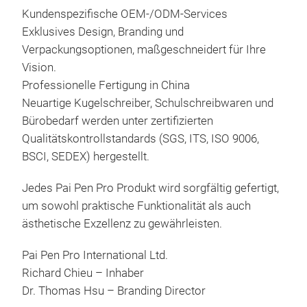
Spi
Phi
mit 
kont
Prod
Kundenspezifische OEM-/ODM-Services
mac
tief
die 
Pai 
* Zu
Exklusives Design, Branding und
prof
Lebe
Effi
chin
Scha
Verpackungsoptionen, maßgeschneidert für Ihre
übe
von
repr
orig
Krist
Vision.
von 
insp
Schr
Kuns
* 32
Professionelle Fertigung in China
und 
Eleg
Gels
Büro
* 7,
Neuartige Kugelschreiber, Schulschreibwaren und
kont
lege
Tint
verf
* Fe
Bürobedarf werden unter zertifizierten
Pai 
Nach
Schr
Konf
Auf
Qualitätskontrollstandards (SGS, ITS, ISO 9006,
chin
und 
Schm
900
* 32
BSCI, SEDEX) hergestellt.
orig
Eng
mit 
wird
* Di
Kuns
vera
Ver
höch
* Mi
Jedes Pai Pen Pro Produkt wird sorgfältig gefertigt,
Büro
Schr
Kun
Zuve
* De
um sowohl praktische Funktionalität als auch
verf
Auss
Exkl
in T
wird
ästhetische Exzellenz zu gewährleisten.
Konf
Ges
Ver
dem 
Hers
900
Zus
Pai Pen Pro International Ltd.
Visi
wel
Test
wird
komb
Richard Chieu – Inhaber
Prof
und 
Mine
höch
Fert
Dr. Thomas Hsu – Branding Director
Schu
Prod
Kons
Zuve
um g