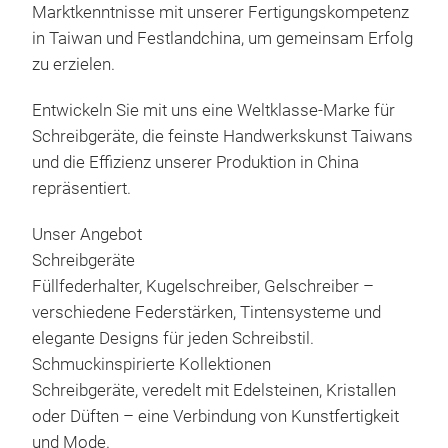
Ges
Zuve
Marktkenntnisse mit unserer Fertigungskompetenz
„Jed
Ges
Lieb
in T
in Taiwan und Festlandchina, um gemeinsam Erfolg
zu g
Inte
Züch
Prin
zu erzielen.
Sch
Tai
Sch
ane
wir 
am 2
Entwickeln Sie mit uns eine Weltklasse-Marke für
Schl
Zuve
Selb
und 
Schreibgeräte, die feinste Handwerkskunst Taiwans
Zärt
umf
auf 
Hers
und die Effizienz unserer Produktion in China
Inte
Gels
unse
spez
repräsentiert.
gegr
an S
umwe
Erwe
Inte
Schr
Eng
im A
Unser Angebot
Die 
hat 
Schm
vera
entw
Schreibgeräte
Fors
Kris
Schr
Ästh
Verg
Füllfederhalter, Kugelschreiber, Gelschreiber –
hoch
luxu
Auss
ein
verb
verschiedene Federstärken, Tintensysteme und
glau
bere
Ges
mac
* Um
elegante Designs für jeden Schreibstil.
und 
Ser
Zus
prof
Scha
Schmuckinspirierte Kollektionen
Miss
hin 
komb
übe
* Sc
Schreibgeräte, veredelt mit Edelsteinen, Kristallen
hapt
maßg
Fert
von 
* Di
oder Düften – eine Verbindung von Kunstfertigkeit
verb
Bedü
um g
und 
* Da
und Mode.