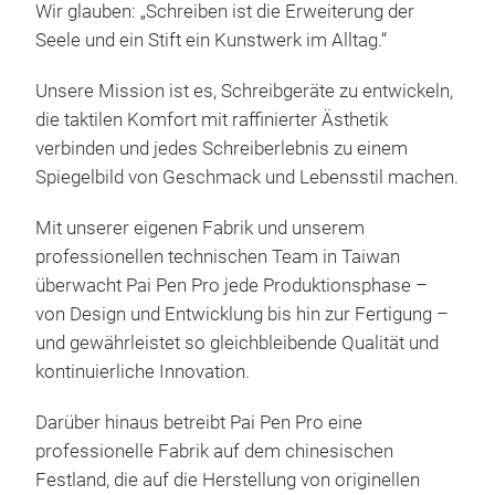
Wir glauben: „Schreiben ist die Erweiterung der
Han
M
Seele und ein Stift ein Kunstwerk im Alltag.“
ver
Des
Unsere Mission ist es, Schreibgeräte zu entwickeln,
Der 
die taktilen Komfort mit raffinierter Ästhetik
stra
verbinden und jedes Schreiberlebnis zu einem
Hol
Spiegelbild von Geschmack und Lebensstil machen.
Spez
Char
Mit unserer eigenen Fabrik und unserem
Char
professionellen technischen Team in Taiwan
ein
überwacht Pai Pen Pro jede Produktionsphase –
Kolb
von Design und Entwicklung bis hin zur Fertigung –
glei
Sec
und gewährleistet so gleichbleibende Qualität und
Schr
gan
kontinuierliche Innovation.
spie
(Met
Mess
deut
Darüber hinaus betreibt Pai Pen Pro eine
sech
Des
professionelle Fabrik auf dem chinesischen
Win
sowo
Festland, die auf die Herstellung von originellen