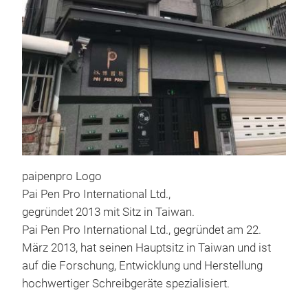
Eleg
paipenpro Logo
und
Pai Pen Pro International Ltd.,
obe
Ober
gegründet 2013 mit Sitz in Taiwan.
unte
Pai Pen Pro International Ltd., gegründet am 22.
Sch
März 2013, hat seinen Hauptsitz in Taiwan und ist
Sch
auf die Forschung, Entwicklung und Herstellung
– Qu
hochwertiger Schreibgeräte spezialisiert.
deut