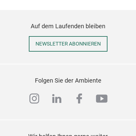
Fert
um g
mit 
Auf dem Laufenden bleiben
die 
Effi
repr
NEWSLETTER ABONNIEREN
Schr
Gels
Tint
Schr
Folgen Sie der Ambiente
Schm
mit 
instagram
linkedin
facebook
youtub
Verb
Kun
Exkl
Ver
Visi