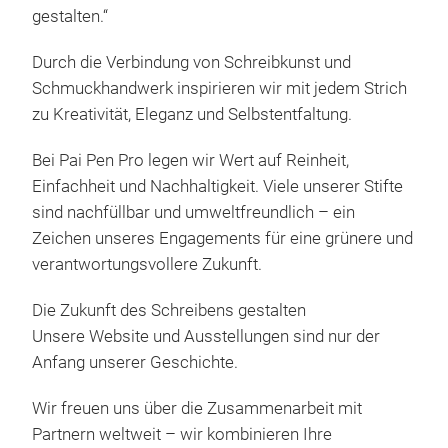
Spi
gestalten.“
Prin
Ab 
mac
ane
von 
Durch die Verbindung von Schreibkunst und
prof
Zuve
auf
Schmuckhandwerk inspirieren wir mit jedem Strich
übe
umf
Grö
Die 
zu Kreativität, Eleganz und Selbstentfaltung.
von 
Gels
Farb
Val
und 
an S
Perl
Sch
Bei Pai Pen Pro legen wir Wert auf Reinheit,
Mit 
kont
Schr
Meta
Einfachheit und Nachhaltigkeit. Viele unserer Stifte
gle
Pai 
Schm
Ori
sind nachfüllbar und umweltfreundlich – ein
Beso
chin
Kris
Die 
Zeichen unseres Engagements für eine grünere und
Bog
orig
luxu
eine
verantwortungsvollere Zukunft.
Mit
Kuns
bere
Sch
auß
Büro
Maß
verz
Die Zukunft des Schreibens gestalten
Min
verf
Mar
Sie
Unsere Website und Ausstellungen sind nur der
M
Rei
Konf
funk
usw
Anfang unserer Geschichte.
Grö
900
maßg
ein
Eing
wird
Wir freuen uns über die Zusammenarbeit mit
Bed
Mine
beig
höch
Partnern weltweit – wir kombinieren Ihre
Unse
Die 