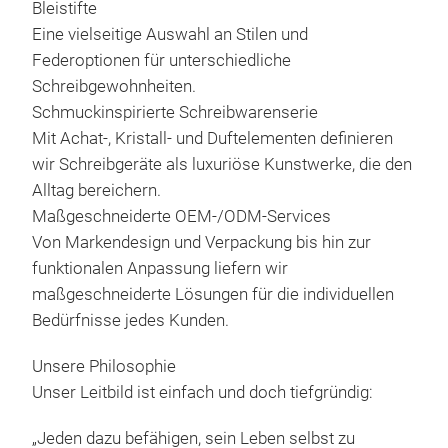
eige
Leid
Bleistifte
Sehe
tec
an u
Eine vielseitige Auswahl an Stilen und
Den
Pro
Wie 
Federoptionen für unterschiedliche
egal
Entw
ohne
Schreibgewohnheiten.
Das 
gewä
Pand
Schmuckinspirierte Schreibwarenserie
Erru
kont
Dreh
Mit Achat-, Kristall- und Duftelementen definieren
M
der 
Pai 
anz
wir Schreibgeräte als luxuriöse Kunstwerke, die den
Inte
chin
wer
Alltag bereichern.
gegr
orig
fun
Maßgeschneiderte OEM-/ODM-Services
Inte
Kuns
Werd
Von Markendesign und Verpackung bis hin zur
hat 
Büro
Hals
funktionalen Anpassung liefern wir
Fors
verf
auss
maßgeschneiderte Lösungen für die individuellen
hoch
Konf
Manc
Bedürfnisse jedes Kunden.
glau
900
zurü
und 
wird
Stift
Unsere Philosophie
Miss
höch
Kup
Unser Leitbild ist einfach und doch tiefgründig:
hapt
Zuve
Dia
verb
„Jeden dazu befähigen, sein Leben selbst zu
in T
ergä