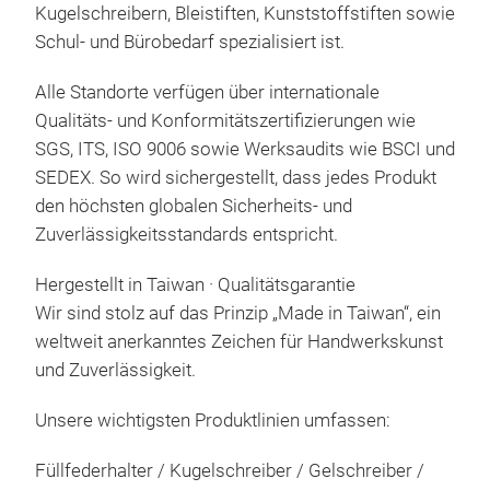
Dur
– le
Kugelschreibern, Bleistiften, Kunststoffstiften sowie
ist 
Jede
Schul- und Bürobedarf spezialisiert ist.
Unte
fei
Ande
Alle Standorte verfügen über internationale
Qual
M
dün
Qualitäts- und Konformitätszertifizierungen wie
schö
Mess
SGS, ITS, ISO 9006 sowie Werksaudits wie BSCI und
Inte
unte
SEDEX. So wird sichergestellt, dass jedes Produkt
gegr
Spit
den höchsten globalen Sicherheits- und
Inte
Zeig
Zuverlässigkeitsstandards entspricht.
hat 
Kupf
Fors
Hergestellt in Taiwan · Qualitätsgarantie
Grö
hoch
Wir sind stolz auf das Prinzip „Made in Taiwan“, ein
* M
glau
weltweit anerkanntes Zeichen für Handwerkskunst
* Me
und 
und Zuverlässigkeit.
* De
Miss
Her
mit
takt
(Ku
Unsere wichtigsten Produktlinien umfassen:
* Fe
und 
* Fü
Ges
Die 
Füllfederhalter / Kugelschreiber / Gelschreiber /
Erru