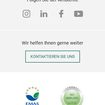
instagram
linkedin
facebook
youtub
Wir helfen Ihnen gerne weiter
Gri
KONTAKTIEREN SIE UNS
Fest
Dur
Dick
Tele
Dur
Dick