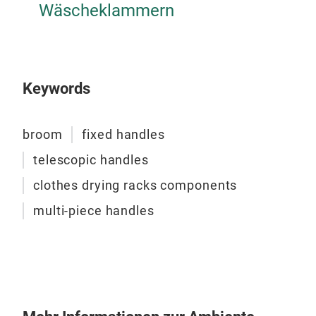
Wäscheklammern
Meta
meh
GLA
Dur
Keywords
Dick
0,3
OBE
broom
fixed handles
Dur
telescopic handles
Dick
0,3
clothes drying racks components
ZWE
multi-piece handles
Dur
Dick
Tel
0,3
Tele
besc
Dur