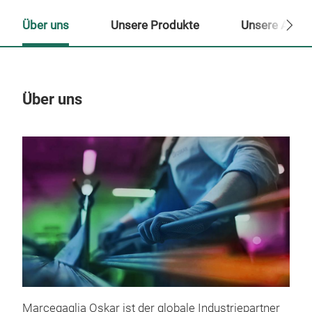
Über uns
Unsere Produkte
Unsere Ansp
Über uns
Un
Marcegaglia Oskar ist der globale Industriepartner