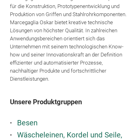
für die Konstruktion, Prototypenentwicklung und
Produktion von Griffen und Stahlrohrkomponenten.
Marcegaglia Oskar bietet kreative technische
Lösungen von höchster Qualität. In zahlreichen
Anwendungsbereichen orientiert sich das
Unternehmen mit seinem technologischen Know-
Fest
how und seiner Innovationskraft an der Definition
effizienter und automatisierter Prozesse,
Meta
nachhaltiger Produkte und fortschrittlicher
besc
Dienstleistungen.
Durc
Dick
Meta
Unsere Produktgruppen
einl
GLA
Dur
Besen
Dick
Wäscheleinen, Kordel und Seile,
0,3