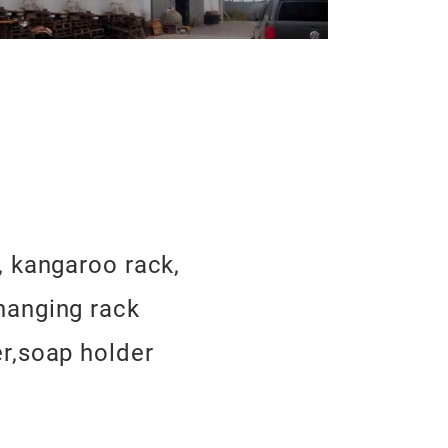
bad artikel
, kangaroo rack,
hanging rack
er,soap holder