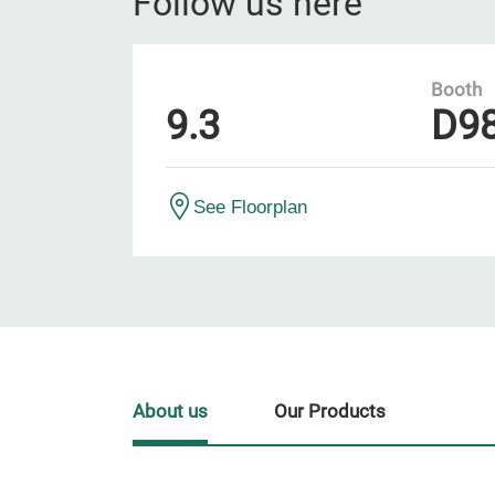
Follow us here
Booth
9.3
D9
See Floorplan
About us
Our Products