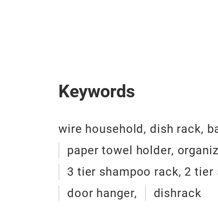
Keywords
wire household, dish rack, b
paper towel holder, organi
3 tier shampoo rack, 2 tie
door hanger,
dishrack