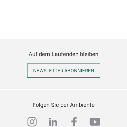
Auf dem Laufenden bleiben
NEWSLETTER ABONNIEREN
Kle
Folgen Sie der Ambiente
Smal
instagram
linkedin
facebook
youtub
Cro