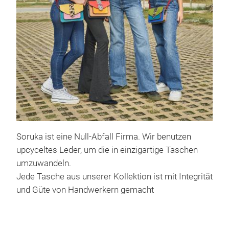
Gel
We p
Flap
wall
M
Soruka ist eine Null-Abfall Firma. Wir benutzen
upcyceltes Leder, um die in einzigartige Taschen
umzuwandeln.
Jede Tasche aus unserer Kollektion ist mit Integrität
und Güte von Handwerkern gemacht