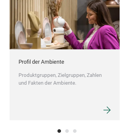
Smal
Cro
desi
M
Profil der Ambiente
Produktgruppen, Zielgruppen, Zahlen
und Fakten der Ambiente.