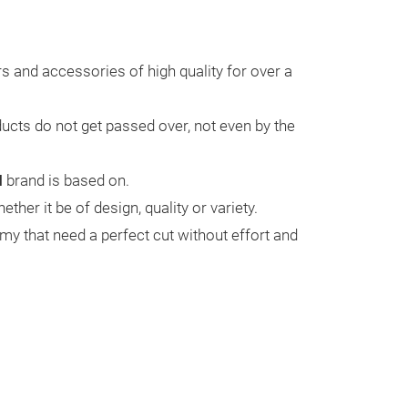
Trade fair innovatio
s and accessories of high quality for over a
ucts do not get passed over, not even by the
I
brand is based on.
her it be of design, quality or variety.
my that need a perfect cut without effort and