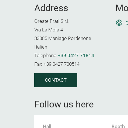
Address
Mo
Oreste Frati S.r.l.
O
Via La Mola 4
33085 Maniago Pordenone
Italien
Telephone
+39 0427 71814
Fax
+39 0427 700514
CONTACT
Follow us here
Hall
Booth