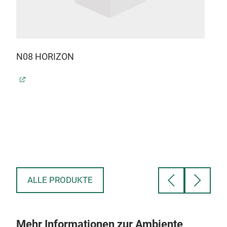
N08 HORIZON
N09
ALLE PRODUKTE
Mehr Informationen zur Ambiente