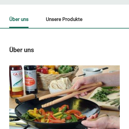
Über uns
Unsere Produkte
Über uns
Un