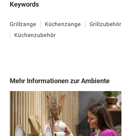
Gril
Keywords
46
in 
Grillzange
Küchenzange
Grillzubehör
Küchenzubehör
Mehr Informationen zur Ambiente
Küc