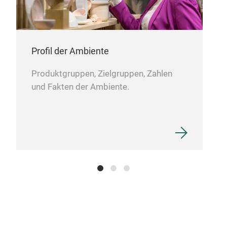
Buc
Profil der Ambiente
Produktgruppen, Zielgruppen, Zahlen
und Fakten der Ambiente.
Küc
Buc
30