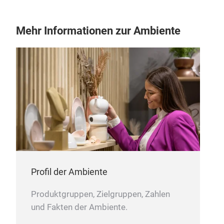
excl
Duck
Mehr Informationen zur Ambiente
cha
hand
excl
desi
capt
insp
rain
Profil der Ambiente
Produktgruppen, Zielgruppen, Zahlen
und Fakten der Ambiente.