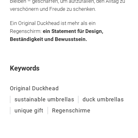
bleiben – geschaffen, um aufzufallen, den Alltag zu
insp
verschönern und Freude zu schenken.
rain
Ein Original Duckhead ist mehr als ein
Regenschirm:
ein Statement für Design,
Beständigkeit und Bewusstsein.
Keywords
Original Duckhead
Ori
Duc
sustainable umbrellas
duck umbrellas
unique gift
Regenschirme
Meet
Edit
stor
mark