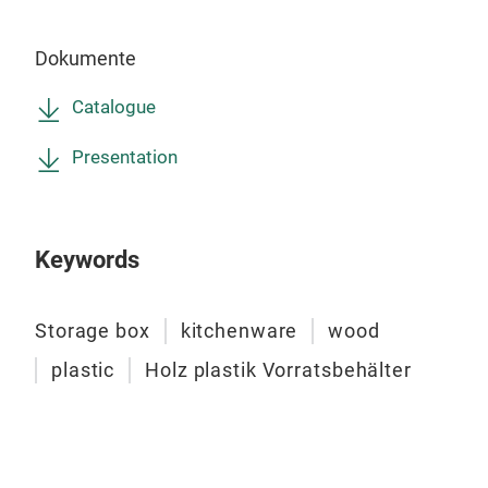
Swa
Dokumente
M
Catalogue
Presentation
Keywords
Storage box
kitchenware
wood
plastic
Holz plastik Vorratsbehälter
Perl
Per