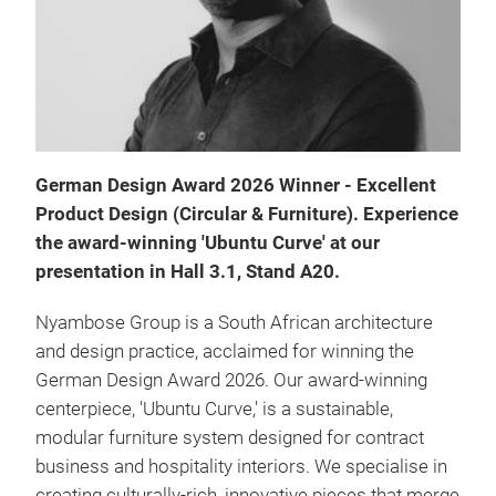
Ubu
The
the 
modu
German Design Award 2026 Winner - Excellent
undu
Product Design (Circular & Furniture). Experience
comm
the award-winning 'Ubuntu Curve' at our
han
presentation in Hall 3.1, Stand A20.
in S
Nyambose Group is a South African architecture
and design practice, acclaimed for winning the
German Design Award 2026. Our award-winning
centerpiece, 'Ubuntu Curve,' is a sustainable,
modular furniture system designed for contract
business and hospitality interiors. We specialise in
creating culturally-rich, innovative pieces that merge