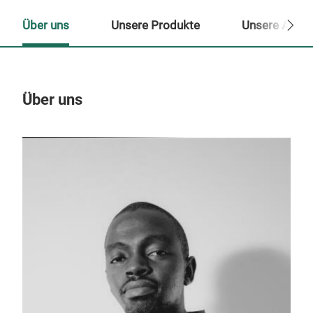
Über uns
Unsere Produkte
Unsere Ansp
Über uns
Un
M