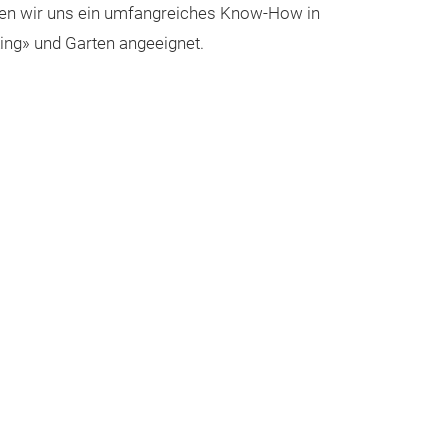
aben wir uns ein umfangreiches Know-How in
ing» und Garten angeeignet.
Fleisch- u
Lassen Sie sich
Fleischfondue b