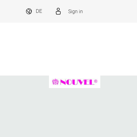
Sign in
DE