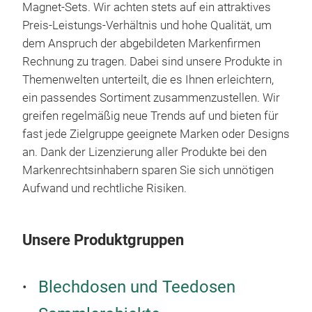
Elas
Magnet-Sets. Wir achten stets auf ein attraktives
Stif
zu e
Preis-Leistungs-Verhältnis und hohe Qualität, um
Kund
dem Anspruch der abgebildeten Markenfirmen
Ema
Rechnung zu tragen. Dabei sind unsere Produkte in
solc
Themenwelten unterteilt, die es Ihnen erleichtern,
auf
ein passendes Sortiment zusammenzustellen. Wir
Vor
verb
greifen regelmäßig neue Trends auf und bieten für
Spa
auch
fast jede Zielgruppe geeignete Marken oder Designs
Die
aus
an. Dank der Lizenzierung aller Produkte bei den
und 
Markenrechtsinhabern sparen Sie sich unnötigen
gle
Aufwand und rechtliche Risiken.
Rega
beli
biet
Unsere Produktgruppen
vers
Wund
Blechdosen und Teedosen
glei
unwi