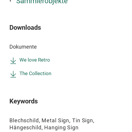
Sammlerobjekte
Pill
sin
Pfef
Downloads
Alle
saub
fest
Dokumente
Not
Mehl
We love Retro
Und
Unse
gepä
Qual
The Collection
wirk
auss
unse
verw
beso
ver
Mot
Keywords
die
Moti
Buch
her
Desi
Blechschild, Metal Sign, Tin Sign,
plas
Desi
Hängeschild, Hanging Sign
den 
entw