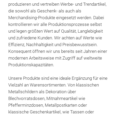
lang
produzieren und vertreiben Werbe- und Trendartikel,
cm,
die sowohl als Geschenk- als auch als
ein 
Merchandising-Produkte eingesetzt werden. Dabei
Tas
Ans
kontrollieren wir alle Produktionsprozesse selbst
pra
Die
und legen größten Wert auf Qualität, Langlebigkeit
10x
Auß
und zufriedene Kunden. Wir achten auf Werte wie
das
ver
Effizienz, Nachhaltigkeit und Preisbewusstsein.
auf
beka
Konsequent öffnen wir uns bereits seit Jahren einer
wir
bie
modernen Arbeitsweise mit Zugriff auf weltweite
leuc
und 
Produktionskapazitäten.
Eck
Ausw
die 
Dur
Unsere Produkte sind eine ideale Ergänzung für eine
Ble
eign
Vielzahl an Warensortimenten. Von klassischen
werd
ver
Metallschildern als Dekoration über
Stab
gar
Blechvorratsdosen, Mitnahmeartikel wie
und 
Uns
Pfefferminzdosen, Metallpostkarten oder
Blec
Qual
klassische Geschenkartikel, wie Tassen oder
kann