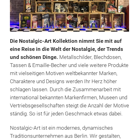
Ble
Sei 
Prod
Moti
Die Nostalgic-Art Kollektion nimmt Sie mit auf
ihre
eine Reise in die Welt der Nostalgie, der Trends
beli
und schönen Dinge.
Metallschilder, Blechdosen,
Mögl
Tassen & Emaille-Becher und viele weitere Produkte
eige
mit vielseitigen Motiven weltbekannter Marken,
Blec
Charaktere und Designs werden Ihr Herz höher
bei
schlagen lassen. Durch die Zusammenarbeit mit
vers
international bekannten Markenfirmen, Museen und
und 
Vertriebsgesellschaften steigt die Anzahl der Motive
schö
ständig. So ist für jeden Geschmack etwas dabei.
Post
kurz
Nostalgic-Art ist ein modernes, dynamisches
Rega
Traditionsunternehmen aus Berlin. Wir gestalten,