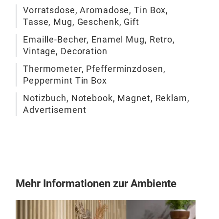
gut 
Vorratsdose, Aromadose, Tin Box,
aufb
Tasse, Mug, Geschenk, Gift
Gum
vers
Emaille-Becher, Enamel Mug, Retro,
Not
Vintage, Decoration
Thermometer, Pfefferminzdosen,
Peppermint Tin Box
Wan
Notizbuch, Notebook, Magnet, Reklam,
Durc
Advertisement
ver
und 
Desi
hoch
Verw
Lebe
Mehr Informationen zur Ambiente
Wan
Gesc
Retr