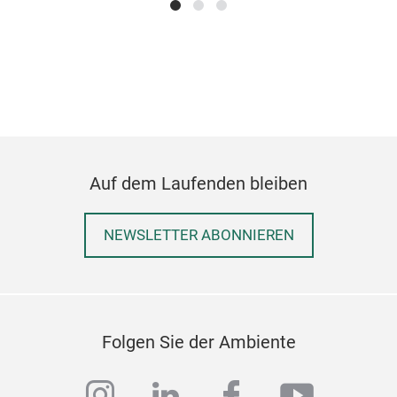
Auf dem Laufenden bleiben
NEWSLETTER ABONNIEREN
Swe
Lov
Nil
Folgen Sie der Ambiente
instagram
linkedin
facebook
youtub