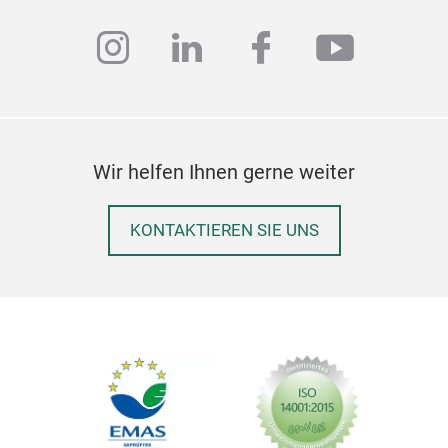
hau
instagram
linkedin
facebook
youtub
Wir helfen Ihnen gerne weiter
KONTAKTIEREN SIE UNS