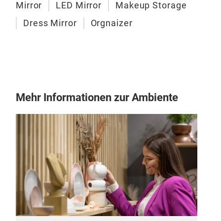
Wav
Mirror
LED Mirror
Makeup Storage
Dress Mirror
Orgnaizer
Pop
Styl
eye 
mode
Cus
Mehr Informationen zur Ambiente
Supp
M
pref
dopa
pale
Smar
One 
ligh
with
will 