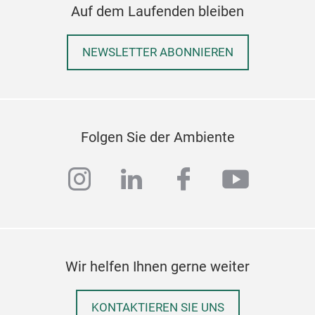
styl
Auf dem Laufenden bleiben
CON
NEWSLETTER ABONNIEREN
pouc
and
bott
look
Folgen Sie der Ambiente
MAD
instagram
linkedin
facebook
youtub
PU e
The 
nee
FANT
Wir helfen Ihnen gerne weiter
cosm
LED
frie
mak
KONTAKTIEREN SIE UNS
Full