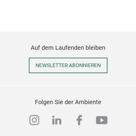
Multi
und B
Auf dem Laufenden bleiben
NEWSLETTER ABONNIEREN
Folgen Sie der Ambiente
instagram
linkedin
facebook
youtub