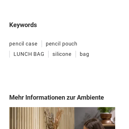
Fash
Keywords
M
pencil case
pencil pouch
LUNCH BAG
silicone
bag
Sil
Sili
Mehr Informationen zur Ambiente
Reiß
M