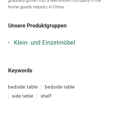
gradually grown into a well-known company in the
home goods industry in China.
Unsere Produktgruppen
Klein- und Einzelmöbel
Keywords
bed
bedside table
bedside table
besi
side table
shelf
siz