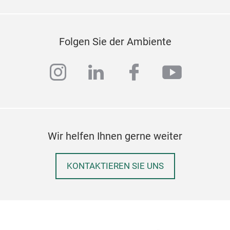
Folgen Sie der Ambiente
instagram
linkedin
facebook
youtub
Wir helfen Ihnen gerne weiter
set 
side
KONTAKTIEREN SIE UNS
siz
S:D