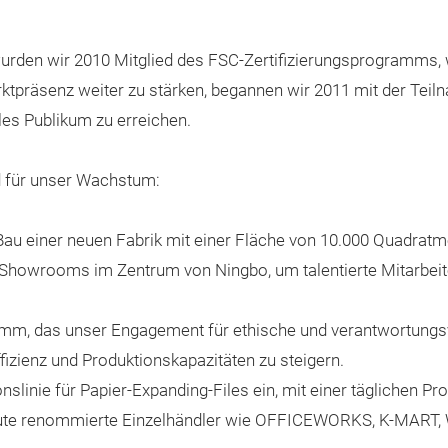
.
 wurden wir 2010 Mitglied des FSC-Zertifizierungsprogramms
ktpräsenz weiter zu stärken, begannen wir 2011 mit der Teil
ales Publikum zu erreichen.
d für unser Wachstum:
Bau einer neuen Fabrik mit einer Fläche von 10.000 Quadratm
Showrooms im Zentrum von Ningbo, um talentierte Mitarbeit
mm, das unser Engagement für ethische und verantwortungsvo
ffizienz und Produktionskapazitäten zu steigern.
nslinie für Papier-Expanding-Files ein, mit einer täglichen P
eute renommierte Einzelhändler wie OFFICEWORKS, K-MA