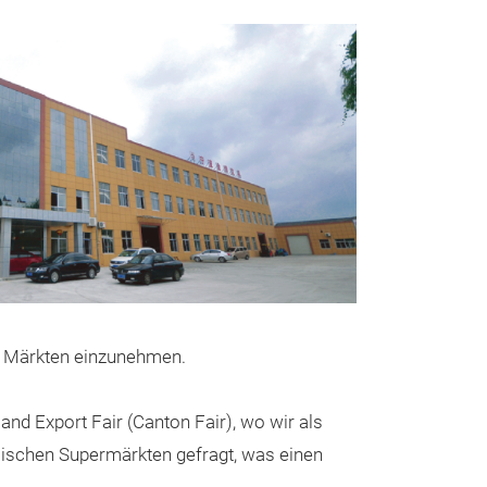
len Märkten einzunehmen.
Paper file f
Produktbeschr
nd Export Fair (Canton Fair), wo wir als
äischen Supermärkten gefragt, was einen
Organisieren Sie