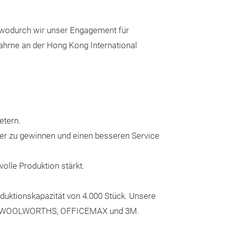
unserer hochwe
für Funktionalit
, wodurch wir unser Engagement für
Nachhaltigkeit 
nahme an der Hong Kong International
geeignet für Bü
Dokumentenman
Aktenmappe dafü
ordentlich aufb
sind.
etern.
er zu gewinnen und einen besseren Service
lle Produktion stärkt.
roduktionskapazität von 4.000 Stück. Unsere
RT, WOOLWORTHS, OFFICEMAX und 3M.