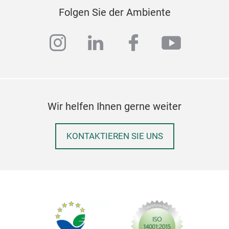
Folgen Sie der Ambiente
instagram
linkedin
facebook
youtub
Wir helfen Ihnen gerne weiter
KONTAKTIEREN SIE UNS
util
util