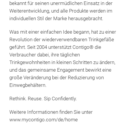
befestig
ermö
bekannt für seinen unermüdlichen Einsatz in der
180 
Mult
Weiterentwicklung, und alle Produkte werden im
einf
Stre
individuellen Stil der Marke herausgebracht.
vorb
sich
Deck
Spor
Was mit einer einfachen Idee begann, hat zu einer
Spü
Dec
Revolution der wiederverwendbaren Trinkgefäße
Spü
geführt. Seit 2004 unterstützt Contigo® die
Jes
Pass
Verbraucher dabei, ihre täglichen
Öffn
Stil
Trinkgewohnheiten in kleinen Schritten zu ändern,
Trin
und
und das gemeinsame Engagement bewirkt eine
Str
BPA-
große Veränderung bei der Reduzierung von
und 
Einwegbehältern.
bra
Fußb
Mit
Rethink. Reuse. Sip Confidently.
und 
Ausl
Weitere Informationen finden Sie unter
Lie
Dec
www.mycontigo.com/de/home
grif
Auf 
und 
erm