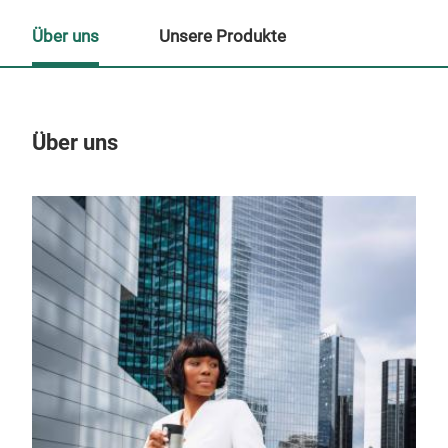
Über uns
Unsere Produkte
Über uns
Un