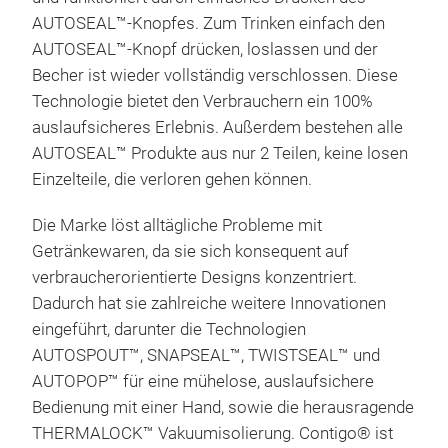
gel
sin
AUTOSEAL™-Knopfes. Zum Trinken einfach den
Ob i
Der
AUTOSEAL™-Knopf drücken, loslassen und der
bei
Rein
Becher ist wieder vollständig verschlossen. Diese
THE
Pass
Technologie bietet den Verbrauchern ein 100%
Getr
Stra
Sha
auslaufsicheres Erlebnis. Außerdem bestehen alle
Alle
720 
AUTOSEAL™ Produkte aus nur 2 Teilen, keine losen
Mit 
Stro
Einzelteile, die verloren gehen können.
kann
ause
nach
konz
Die Marke löst alltägliche Probleme mit
den 
Auto
Getränkewaren, da sie sich konsequent auf
Erho
Verb
verbraucherorientierte Designs konzentriert.
auslau
Ver
dein
Dadurch hat sie zahlreiche weitere Innovationen
Shak
red
Sach
eingeführt, darunter die Technologien
Mischen. Der Karabine
Aus
AUTOSPOUT™, SNAPSEAL™, TWISTSEAL™ und
kann
Sich
AUTOPOP™ für eine mühelose, auslaufsichere
Trin
Aus
Bedienung mit einer Hand, sowie die herausragende
Clip
Der
THERMALOCK™ Vakuumisolierung. Contigo® ist