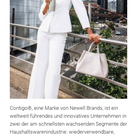
Str
Dies
tren
ausl
Posi
mit
kann
Aus
erfr
Die
M
mit
Vaku
vere
kalt
Desi
Stra
ges
Mult
Contigo®, eine Marke von Newell Brands, ist ein
Mome
mit
weltweit führendes und innovatives Unternehmen in
und 
Leic
zwei der am schnellsten wachsenden Segmente der
tren
sin
Haushaltswarenindustrie: wiederverwendbare,
ausl
Pass