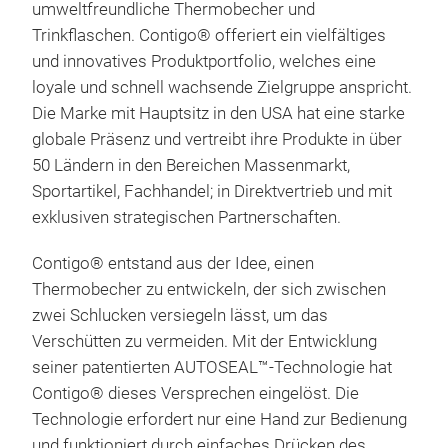
umweltfreundliche Thermobecher und
Posi
1200
Trinkflaschen. Contigo® offeriert ein vielfältiges
verw
und innovatives Produktportfolio, welches eine
trin
No-
loyale und schnell wachsende Zielgruppe anspricht.
dan
Die Marke mit Hauptsitz in den USA hat eine starke
Der 
Edel
globale Präsenz und vertreibt ihre Produkte in über
Komb
Das
50 Ländern in den Bereichen Massenmarkt,
die 
Ihne
Sportartikel, Fachhandel; in Direktvertrieb und mit
erwa
erre
exklusiven strategischen Partnerschaften.
Stat
im 
eleg
100 
Der 
Contigo® entstand aus der Idee, einen
dein
inne
Lebe
Thermobecher zu entwickeln, der sich zwischen
viel
ausl
prak
zwei Schlucken versiegeln lässt, um das
inno
geki
Getr
Verschütten zu vermeiden. Mit der Entwicklung
Tas
Die
Sie 
seiner patentierten AUTOSEAL™-Technologie hat
schü
Vaku
mitn
Contigo® dieses Versprechen eingelöst. Die
Trin
kalt.
spül
Technologie erfordert nur eine Hand zur Bedienung
wenn
Leic
müh
und funktioniert durch einfaches Drücken des