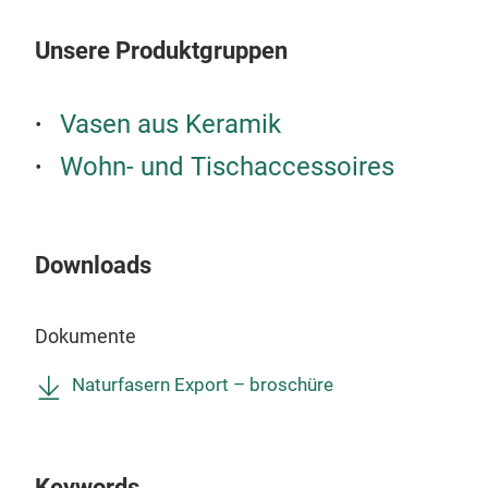
Unsere Produktgruppen
Vasen aus Keramik
Wohn- und Tischaccessoires
Downloads
Dokumente
Iro
Naturfasern Export – broschüre
This
This
Marb
Keywords