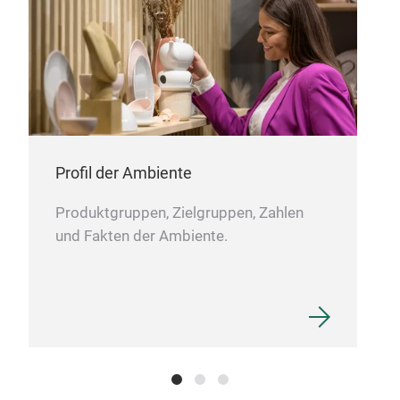
Cot
This
shag
extr
vers
Profil der Ambiente
up a
deta
Produktgruppen, Zielgruppen, Zahlen
uniq
und Fakten der Ambiente.