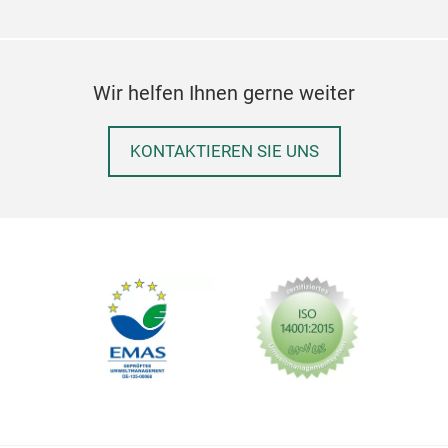
Wir helfen Ihnen gerne weiter
Blac
KONTAKTIEREN SIE UNS
This
to y
Jaip
to w
styl