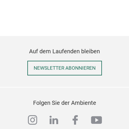
Cho
Auf dem Laufenden bleiben
Thi
be a
NEWSLETTER ABONNIEREN
Folgen Sie der Ambiente
instagram
linkedin
facebook
youtub