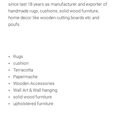
since last 18 years as manufacturer and exporter of
handmade rugs, cushions, solid wood furniture,
home decor like wooden cutting boards etc and
poufs.
Kili
This
Rugs
matc
cushion
trad
Terracotta
and 
Papermache
Wooden Accessories
Wall Art & Wall hanging
solid wood furniture
upholstered furniture