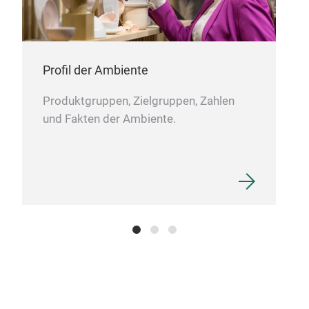
Profil der Ambiente
Produktgruppen, Zielgruppen, Zahlen
und Fakten der Ambiente.
Plu
and
Bri
this