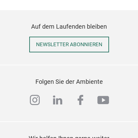
with
a ge
to c
chil
Auf dem Laufenden bleiben
thou
M
NEWSLETTER ABONNIEREN
Folgen Sie der Ambiente
instagram
linkedin
facebook
youtub
Sin