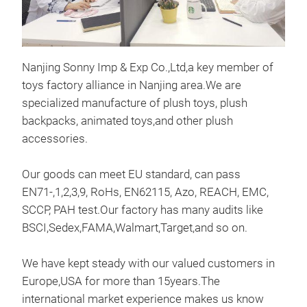
Nanjing Sonny Imp & Exp Co.,Ltd,a key member of
toys factory alliance in Nanjing area.We are
specialized manufacture of plush toys, plush
backpacks, animated toys,and other plush
accessories.
Our goods can meet EU standard, can pass
EN71-,1,2,3,9, RoHs, EN62115, Azo, REACH, EMC,
SCCP, PAH test.Our factory has many audits like
Rec
BSCI,Sedex,FAMA,Walmart,Target,and so on.
The 
We have kept steady with our valued customers in
shak
Europe,USA for more than 15years.The
imit
international market experience makes us know