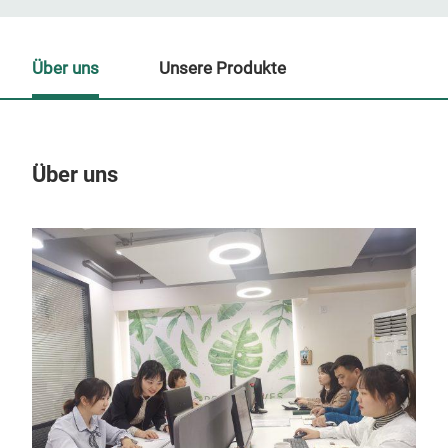
Über uns
Unsere Produkte
Über uns
Un
M