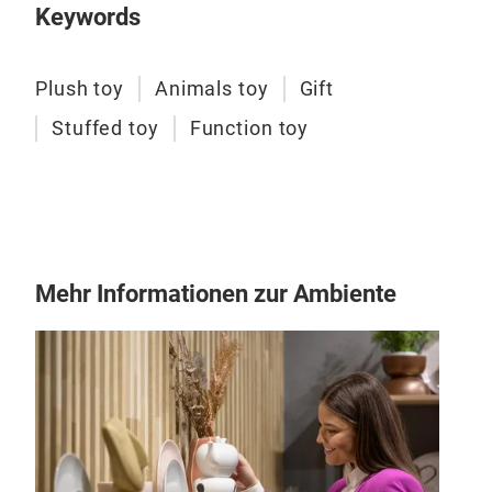
Keywords
Plush toy
Animals toy
Gift
Stuffed toy
Function toy
Rec
The 
shak
imit
Mehr Informationen zur Ambiente
Appr
It i
The 
M