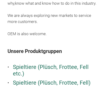
why,know what and know how to do in this industry.
Appr
It i
We are always exploring new markets to service
The 
M
more customers.
OEM is also welcome.
Unsere Produktgruppen
Spieltiere (Plüsch, Frottee, Fell
etc.)
Spieltiere (Plüsch, Frottee, Fell)