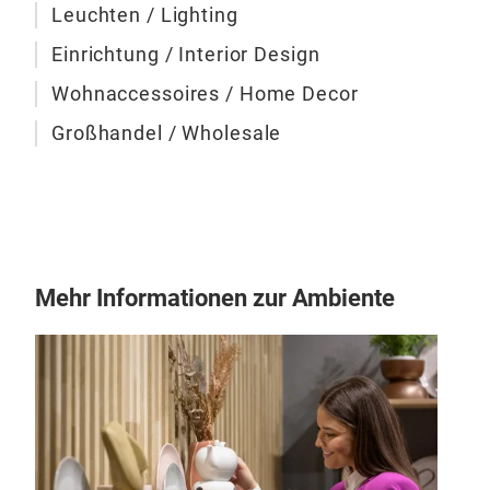
Leuchten / Lighting
Pol
Einrichtung / Interior Design
Das
Wohnaccessoires / Home Decor
Des
wei
Großhandel / Wholesale
char
eine
Ma
gro
Stat
Mehr Informationen zur Ambiente
hoc
CHO
Stru
Latt
ein
enth
Desi