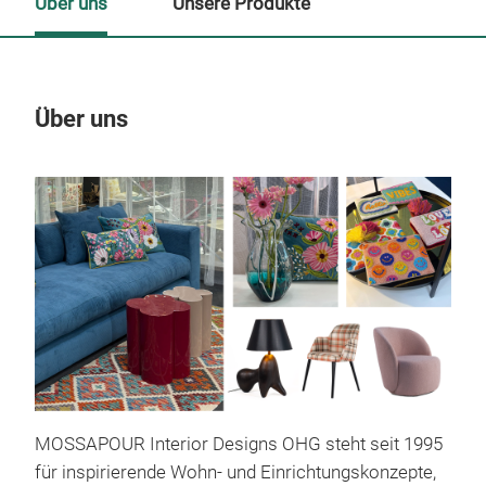
Über uns
Unsere Produkte
Über uns
Un
M
MOSSAPOUR Interior Designs OHG steht seit 1995
für inspirierende Wohn- und Einrichtungskonzepte,