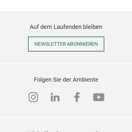
Dank
ganz
Sch
Auf dem Laufenden bleiben
NEWSLETTER ABONNIEREN
Folgen Sie der Ambiente
instagram
linkedin
facebook
youtub
Kiss
Das