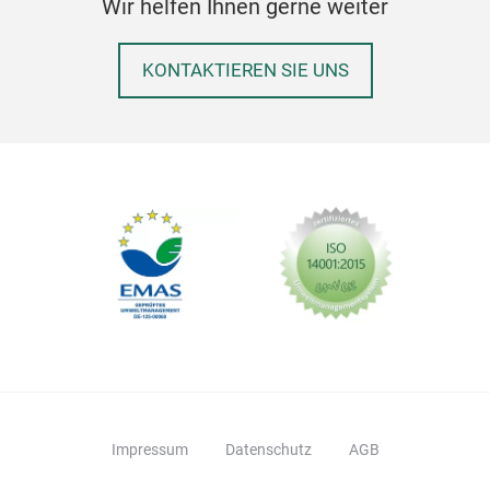
Wir helfen Ihnen gerne weiter
leb
fris
Akz
KONTAKTIEREN SIE UNS
Stic
beso
han
Inle
Sess
wei
Sti
Gest
Impressum
Datenschutz
AGB