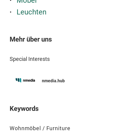
Möbel
mar
Desi
Leuchten
Höh
M
cm
e
klei
Mehr über uns
Kom
vari
Far
Special Interests
das 
Raum
nmedia.hub
Keywords
Wohnmöbel / Furniture