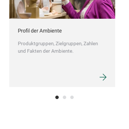
mit
Profil der Ambiente
Produktgruppen, Zielgruppen, Zahlen
und Fakten der Ambiente.
LED
ode
Die
ihr
Mit 
dan
wand
Scha
und 
Sti