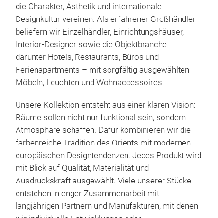
die Charakter, Ästhetik und internationale
Designkultur vereinen. Als erfahrener Großhändler
beliefern wir Einzelhändler, Einrichtungshäuser,
Interior-Designer sowie die Objektbranche –
darunter Hotels, Restaurants, Büros und
Sch
Ferienapartments – mit sorgfältig ausgewählten
Möbeln, Leuchten und Wohnaccessoires.
Das
Des
Unsere Kollektion entsteht aus einer klaren Vision:
geru
Räume sollen nicht nur funktional sein, sondern
stru
Atmosphäre schaffen. Dafür kombinieren wir die
eine
farbenreiche Tradition des Orients mit modernen
gro
europäischen Designtendenzen. Jedes Produkt wird
bie
mit Blick auf Qualität, Materialität und
läss
Ausdruckskraft ausgewählt. Viele unserer Stücke
Sch
entstehen in enger Zusammenarbeit mit
stil
langjährigen Partnern und Manufakturen, mit denen
Gäs