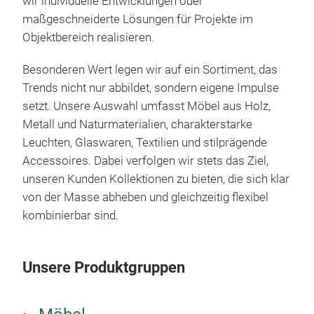
wir individuelle Entwicklungen oder
maßgeschneiderte Lösungen für Projekte im
Objektbereich realisieren.
Besonderen Wert legen wir auf ein Sortiment, das
Trends nicht nur abbildet, sondern eigene Impulse
setzt. Unsere Auswahl umfasst Möbel aus Holz,
Metall und Naturmaterialien, charakterstarke
Leuchten, Glaswaren, Textilien und stilprägende
Accessoires. Dabei verfolgen wir stets das Ziel,
unseren Kunden Kollektionen zu bieten, die sich klar
von der Masse abheben und gleichzeitig flexibel
Gla
kombinierbar sind.
Die
ihr 
Unsere Produktgruppen
anmu
well