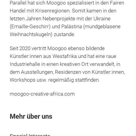
Parallel hat sich Moogoo spezialisiert in den Fairen
Moog
Handel mit Krisenregionen. Somit kamen in den
Prod
letzten Jahren Nebenprojekte mit der Ukraine
Wir 
(Emaille-Geschirr) und Palästina (mundgeblasene
alle
Weihnachtskugeln) zustande.
Han
Krie
Seit 2020 vertritt Moogoo ebenso bildende
Künstler:innen aus Westafrika und hat eine raue
Industriehalle in einen kreativen Ort verwandelt, in
dem Ausstellungen, Residenzen von Künstler:innen,
Workshops usw. regelmäßig stattfinden.
moogoo-creative-africa.com
Mehr über uns