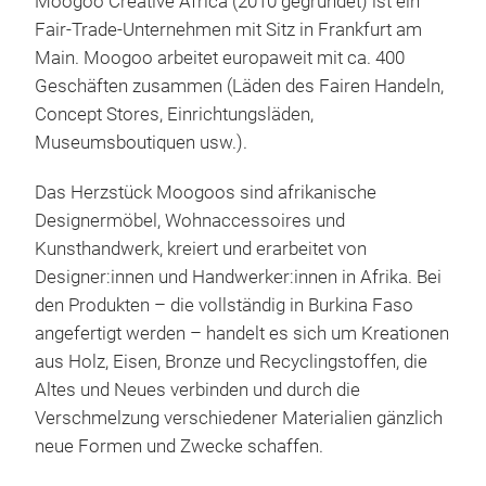
Moogoo Creative Africa (2010 gegründet) ist ein
nach
Fair-Trade-Unternehmen mit Sitz in Frankfurt am
erzä
Main. Moogoo arbeitet europaweit mit ca. 400
Präs
Geschäften zusammen (Läden des Fairen Handeln,
14:
Concept Stores, Einrichtungsläden,
08.
Museumsboutiquen usw.).
Br
ve
Das Herzstück Moogoos sind afrikanische
Die 
Designermöbel, Wohnaccessoires und
Hand
Kunsthandwerk, kreiert und erarbeitet von
bezi
Designer:innen und Handwerker:innen in Afrika. Bei
der 
den Produkten – die vollständig in Burkina Faso
Ante
angefertigt werden – handelt es sich um Kreationen
ver
aus Holz, Eisen, Bronze und Recyclingstoffen, die
Präs
Altes und Neues verbinden und durch die
14:
Verschmelzung verschiedener Materialien gänzlich
09.
neue Formen und Zwecke schaffen.
Fa