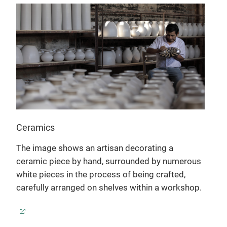
M
Ceramics
Bac
The image shows an artisan decorating a
The
ly
ceramic piece by hand, surrounded by numerous
text
white pieces in the process of being crafted,
outd
rs
carefully arranged on shelves within a workshop.
refl
in t