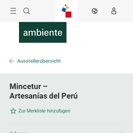
Überspringen
Menü
Suche
DE
Ausstellerübersicht
Mincetur –
Artesanías del Perú
Zur Merkliste hinzufügen