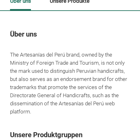
Über uns
Unsere Produkte
Über uns
Un
The Artesanías del Perú brand, owned by the
M
Ministry of Foreign Trade and Tourism, is not only
the mark used to distinguish Peruvian handicrafts,
but also serves as an endorsement brand for other
trademarks that promote the services of the
Directorate General of Handicrafts, such as the
dissemination of the Artesanías del Perú web
platform.
Unsere Produktgruppen