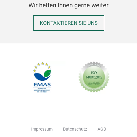
Easy
Wir helfen Ihnen gerne weiter
Tool
Room
KONTAKTIEREN SIE UNS
Hold
Fini
Pack
Impressum
Datenschutz
AGB