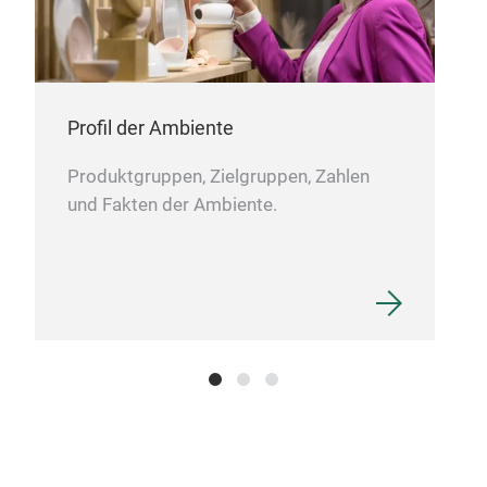
Profil der Ambiente
Produktgruppen, Zielgruppen, Zahlen
MET
und Fakten der Ambiente.
Mad
3 x 
Hei
Wid
Dee
3 x 
Meta
Fini
Pack
Box