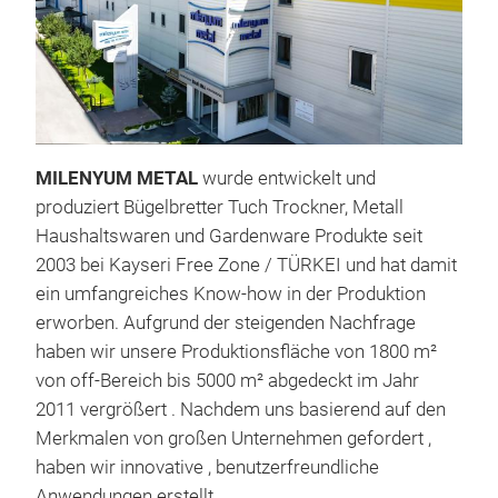
MILENYUM METAL
wurde entwickelt und
produziert Bügelbretter Tuch Trockner, Metall
Haushaltswaren und Gardenware Produkte seit
2003 bei Kayseri Free Zone / TÜRKEI und hat damit
ein umfangreiches Know-how in der Produktion
erworben. Aufgrund der steigenden Nachfrage
haben wir unsere Produktionsfläche von 1800 m²
von off-Bereich bis 5000 m² abgedeckt im Jahr
IRO
2011 vergrößert . Nachdem uns basierend auf den
Mesh
Merkmalen von großen Unternehmen gefordert ,
with
haben wir innovative , benutzerfreundliche
Anwendungen erstellt .