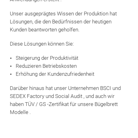
Siz
Unser ausgeprägtes Wissen der Produktion hat
adj
Lösungen, die den Bedürfnissen der heutigen
19*
Kunden beantworten geholfen.
M
Cov
Diese Lösungen können Sie:
Pack
car
Steigerung der Produktivität
Reduzieren Betriebskosten
Erhöhung der Kundenzufriedenheit
Darüber hinaus hat unser Unternehmen BSCI und
SEDEX Factory und Social Audit , und auch wir
haben TÜV / GS -Zertifikat für unsere Bügelbrett
Modelle .
CLO
Stur