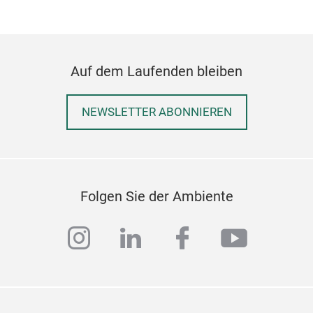
Auf dem Laufenden bleiben
NEWSLETTER ABONNIEREN
Folgen Sie der Ambiente
instagram
linkedin
facebook
youtub
MO
Mop
Mad
5 Au