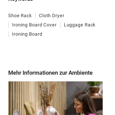
Met
Shoe Rack
Cloth Dryer
20*
25*
Ironing Board Cover
Luggage Rack
4 pc
Ironing Board
Fini
Pack
Mehr Informationen zur Ambiente