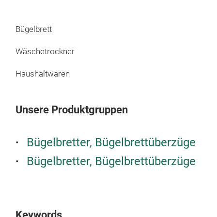
Hei
Wid
Bügelbrett
Dee
The 
Wäschetrockner
Fini
Haushaltwaren
Pack
car
Unsere Produktgruppen
Bügelbretter, Bügelbrettüberzüge
Bügelbretter, Bügelbrettüberzüge
Keywords
LU