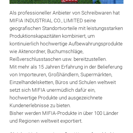
Als professioneller Anbieter von Schreibwaren hat
MIFIA INDUSTRIAL CO., LIMITED seine
Rei
geografischen Standortvorteile mit leistungsstarken
Produktionskapazitäten kombiniert, um
Mit 
kontinuierlich hochwertige Aufbewahrungsprodukte
hoch
wie Aktenordner, Buchumschläge,
Reiß
Reißverschlusstaschen usw. bereitzustellen.
inte
Mit mehr als 15 Jahren Erfahrung in der Belieferung
Uns
von Importeuren, Großhändlern, Supermärkten,
und 
Einzelhandelsketten, Büros und Schulen weltweit
kom
setzt sich MIFIA unermüdlich dafür ein,
sorg
hochwertige Produkte und ausgezeichnete
Qual
Kundenerlebnisse zu bieten.
Wir 
Bisher werden MIFIA-Produkte in über 100 Länder
Druc
und Regionen weltweit exportiert.
Inne
Auch