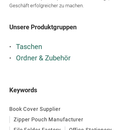
hoc
Geschäft erfolgreicher zu machen.
Unsere Produktgruppen
Akt
Taschen
Mit 
Ordner & Zubehör
hoch
Akte
Mär
Uns
Keywords
Gum
Prä
Hebe
Book Cover Supplier
viel
Zipper Pouch Manufacturer
Die 
File Folder Factory
Office Stationery