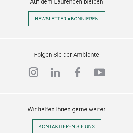
Auf dem Laufenden bleiben
Die 
auch
Buch
NEWSLETTER ABONNIEREN
hell
Desi
Lang
Koll
Folgen Sie der Ambiente
Wir
inte
instagram
linkedin
facebook
youtub
Wir helfen Ihnen gerne weiter
KONTAKTIEREN SIE UNS