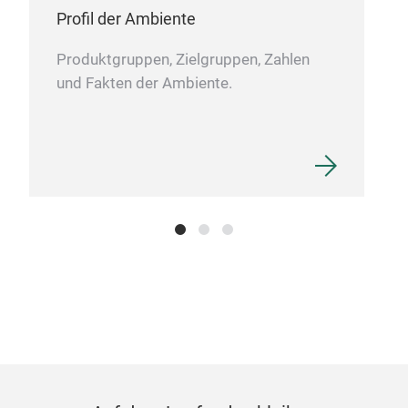
Han
Profil der Ambiente
auch
Mate
Produktgruppen, Zielgruppen, Zahlen
und Fakten der Ambiente.
Bed
Die 
biet
lebe
Dru
Die 
die 
Eins