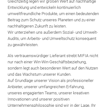
Gleichzeitig legen wir großen Wert auf nachhaltige
verf
Entwicklung und entwickeln kontinuierlich
Lös
umweltfreundliche Produkte, um einen bedeutenden
bere
Son
Beitrag zum Schutz unseres Planeten und zu einer
nachhaltigeren Zukunft zu leisten.
Die 
Wir unterziehen uns außerdem Sozial- und Umwelt-
MIFI
Audits, um Arbeits- und Umweltschutz konsequent
exkl
zu gewährleisten.
Tou
Für 
Als vertrauenswürdiger Lieferant strebt MIFIA nicht
Hapt
nur nach einer Win-Win-Geschäftsbeziehung,
Büro
sondern legt auch besonderen Wert auf den Nutzen
Alle
und das Wachstum unserer Kunden.
Desi
Auf Grundlage unserer Vision als professioneller
lebe
Anbieter, unserer umfangreichen Erfahrung,
auff
unseres engagierten Teams, unserer kreativen
Dies
Innovationen und unserer positiven
und 
Unternehmensphilosophie sind wir in der Lage, Ihr