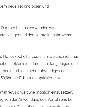
indem neue Technologien und
. Darüber hinaus verwenden wir
kostspieliger und der Herstellungsprozess
Profi Avoca
d Hobbyköche herzustellen, welche nicht nur
Vielseitige An
iben setzen sich durch ihre langlebigen und
effizient halbie
erden durch das sehr aufwendige und
aus der Schale l
0jähriger Erfahrung optimiert hat.
Klinge- speziel
mühelos zu sch
fahren, so weit wie möglich einzusetzen,
Entkerner- entf
gig von der Anwendung des Verfahrens bei
einfach.
hhaltiger Qualität und der am weitesten