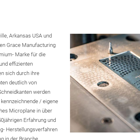
lle, Arkansas USA und
men Grace Manufacturing
emium- Marke für die
nd effizienten
n sich durch ihre
ten deutlich von
 Schneidkanten werden
/ kennzeichnende / eigene
hes Microplane in über
 50jährigen Erfahrung und
g- Herstellungsverfahren
g in der Branche.