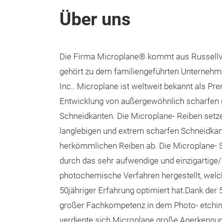
Über uns
Die Firma Microplane® kommt aus Russellvi
gehört zu dem familiengeführten Unterneh
Inc.. Microplane ist weltweit bekannt als Pr
Entwicklung von außergewöhnlich scharfen u
Schneidkanten. Die Microplane- Reiben setze
langlebigen und extrem scharfen Schneidkan
herkömmlichen Reiben ab. Die Microplane-
durch das sehr aufwendige und einzigartige
photochemische Verfahren hergestellt, welc
50jähriger Erfahrung optimiert hat.Dank der
großer Fachkompetenz in dem Photo- etchin
verdiente sich Microplane große Anerkennun