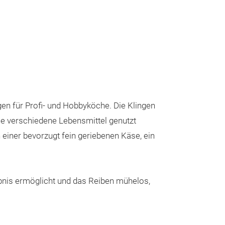
Rotierende
Photo- geätzte, 
rasiermessersch
USA
n für Profi- und Hobbyköche. Die Klingen
Die feine Klinge
ele verschiedene Lebensmittel genutzt
Hartkäse, Scho
einer bevorzugt fein geriebenen Käse, ein
Großer Füllrau
und anderen Le
Leichtes Rausfa
ebnis ermöglicht und das Reiben mühelos,
einzigartigen T
Einfach zu Mont