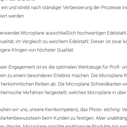
al ein und strebt nach ständiger Verbesserung der Prozesse 
iert werden.
 verwendet Microplane ausschließlich hochwertigen Edelstahl
ualität, im Vergleich zu weichem Edelstahl. Dieser ist zwar 
igere Klingen von höchster Qualität.
ser Engagement ist es die optimalen Werkzeuge für Profi- un
hen zu einem besonderen Erlebnis machen. Die Microplane Re
n herkömmlichen Reiben ab. Die Microplane Schneidkanten w
hemische Verfahren hergestellt, welches Microplane in über 5
ühen wir uns, unsere Kernkompetenz, das Photo- etching- Ver
s Markenbewusstsein beim Kunden zu festigen. Aber unabhän
der gleiche: Microplane möchte erstklassige Produkte mit nac