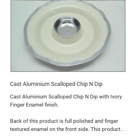
Cast Aluminium Scalloped Chip N Dip
r
Cas
Cast Aluminium Scalloped Chip N Dip with Ivory
Cast
Finger Enamel finish.
with
Back of this product is full polished and finger
This
textured enamel on the front side. This product
d
plat
meets the food safety standards.