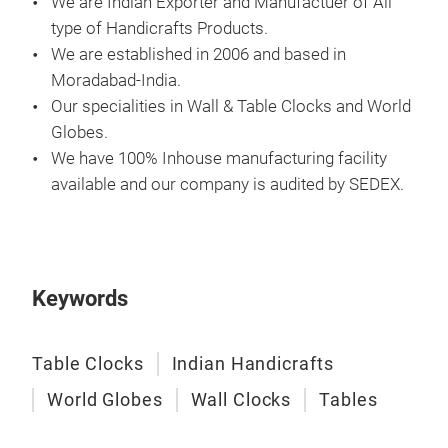
We are Indian Exporter and Manufactuer of All
type of Handicrafts Products.
We are established in 2006 and based in
Moradabad-India.
Our specialities in Wall & Table Clocks and World
Globes.
We have 100% Inhouse manufacturing facility
available and our company is audited by SEDEX.
Keywords
Wal
Wall
Table Clocks
Indian Handicrafts
World Globes
Wall Clocks
Tables