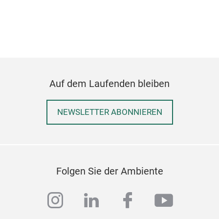
Gril
opti
gehö
sie 
Ersc
Shop
Auf dem Laufenden bleiben
Gril
Farb
pas
NEWSLETTER ABONNIEREN
Mer
her
und 
mac
Folgen Sie der Ambiente
Mes
Edl
instagram
linkedin
facebook
youtub
Qual