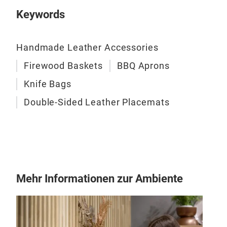
Kam
stol
Keywords
brin
wirk
Obwo
Handmade Leather Accessories
Auf
sor
Firewood Baskets
BBQ Aprons
zu e
Knife Bags
robu
Double-Sided Leather Placemats
trag
dek
drit
komb
mit
uns
Mehr Informationen zur Ambiente
aus 
Lieb
Kam
ergä