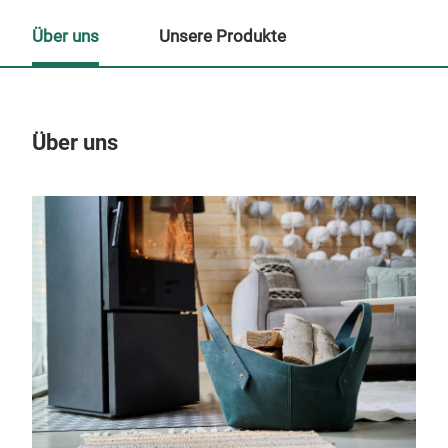
Über uns
Unsere Produkte
Über uns
Un