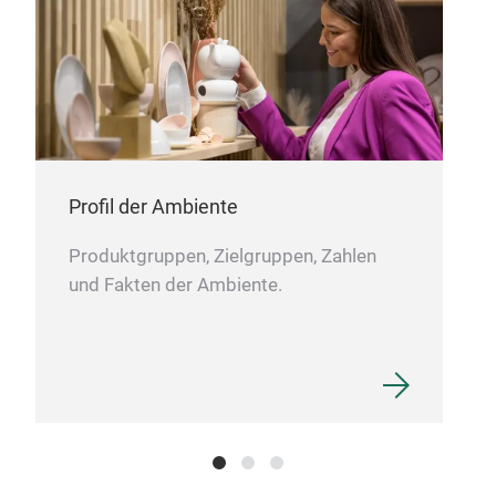
wird
Profil der Ambiente
Produktgruppen, Zielgruppen, Zahlen
und Fakten der Ambiente.
Led
Der 
beq
schü
Fett