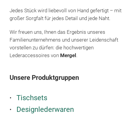
gem
scha
Jedes Stück wird liebevoll von Hand gefertigt – mit
prak
großer Sorgfalt für jedes Detail und jede Naht.
Acc
Wir freuen uns, Ihnen das Ergebnis unseres
Hand
Familienunternehmens und unserer Leidenschaft
deko
vorstellen zu dürfen: die hochwertigen
hoch
Lederaccessoires von
Mergel
.
entw
Holz
Merg
Unsere Produktgruppen
Acc
gefe
Gerb
Tischsets
Gene
Designlederwaren
bew
Die
Gef
stil
Gemü
unte