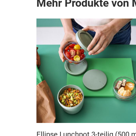
Mehr Produkte von 
tedose
Ellipse Lunchpot 3-teilig (500 