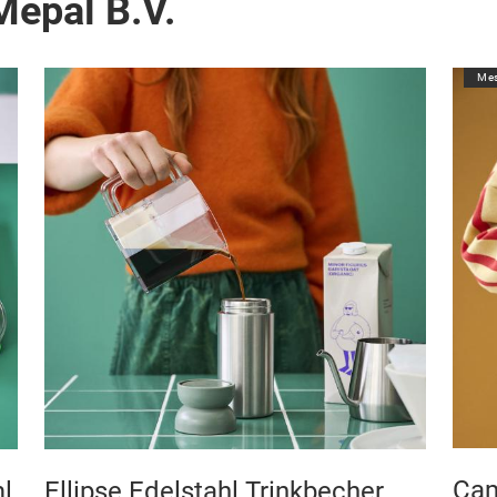
Mepal B.V.
Mes
Cam
ml
Ellipse Edelstahl Trinkbecher