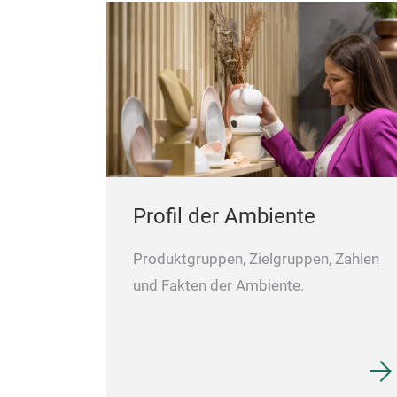
größerem Appetit oder für den extra
Hält alle Zutaten vor dem Mixen separat
iten von
Proteinbedarf nach dem Workout. Perfekt f
frisch
en von
Kombinationen wie Suppe und Croutons od
 sich
Salat mit Toppings ist er praktisch,
 Stilvoll,
zuverlässig und bereit für arbeitsreiche Tag
Profil der Ambiente
Produktgruppen, Zielgruppen, Zahlen
und Fakten der Ambiente.