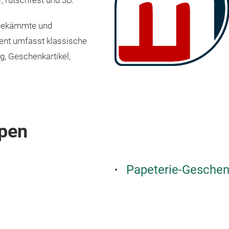
r, rutschfest und 3D.
 gekämmte und
ent umfasst klassische
g, Geschenkartikel,
pen
Papeterie-Geschen