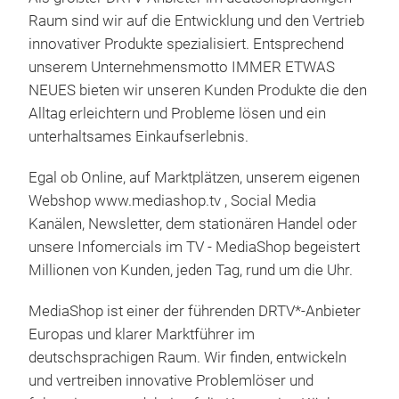
Raum sind wir auf die Entwicklung und den Vertrieb
innovativer Produkte spezialisiert. Entsprechend
unserem Unternehmensmotto IMMER ETWAS
NEUES bieten wir unseren Kunden Produkte die den
Alltag erleichtern und Probleme lösen und ein
unterhaltsames Einkaufserlebnis.
Ham
Egal ob Online, auf Marktplätzen, unserem eigenen
Webshop www.mediashop.tv , Social Media
Der 
Kanälen, Newsletter, dem stationären Handel oder
sch
unsere Infomercials im TV - MediaShop begeistert
5-in
Millionen von Kunden, jeden Tag, rund um die Uhr.
Ras
Hec
MediaShop ist einer der führenden DRTV*-Anbieter
Rad
Europas und klarer Marktführer im
umg
deutschsprachigen Raum. Wir finden, entwickeln
M
3 ei
und vertreiben innovative Problemlöser und
Sch