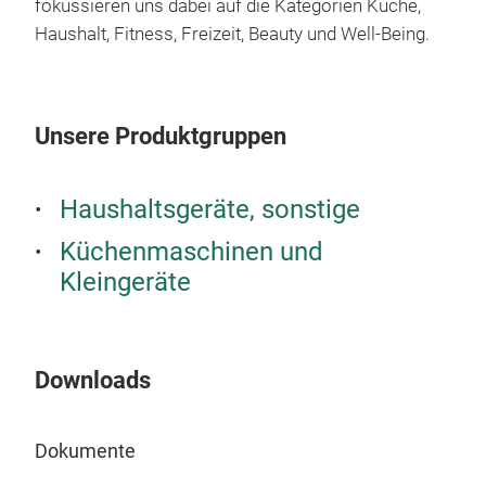
fokussieren uns dabei auf die Kategorien Küche,
5 Po
Haushalt, Fitness, Freizeit, Beauty und Well-Being.
5 Ny
Hec
21V 
Unsere Produktgruppen
Ben
Tele
Kabe
Haushaltsgeräte, sonstige
Vers
Küchenmaschinen und
Han
Kleingeräte
Opt
Inkl
umf
Downloads
Liv
Inte
Dokumente
mit 