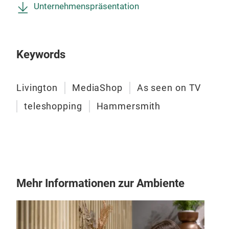
& Ak
Unternehmenspräsentation
Vari
Flie
uvm
Keywords
Lie
Kraf
1x K
höhe
Akku
Beut
Livington
MediaShop
As seen on TV
Sau
ohn
teleshopping
Hammersmith
Prak
rüc
Büc
Hell
von
Digi
Mehr Informationen zur Ambiente
Blic
4-fa
Vib
Woh