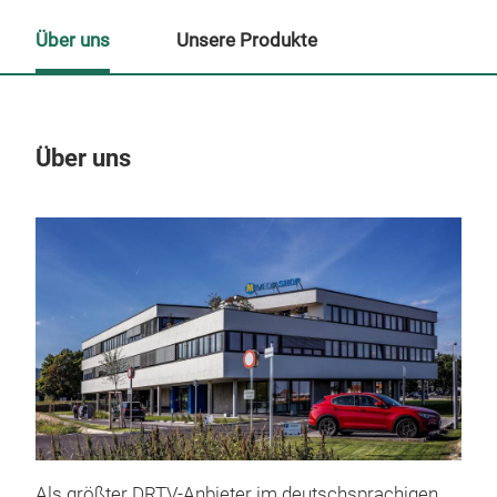
Über uns
Unsere Produkte
Über uns
Un
Als größter DRTV-Anbieter im deutschsprachigen