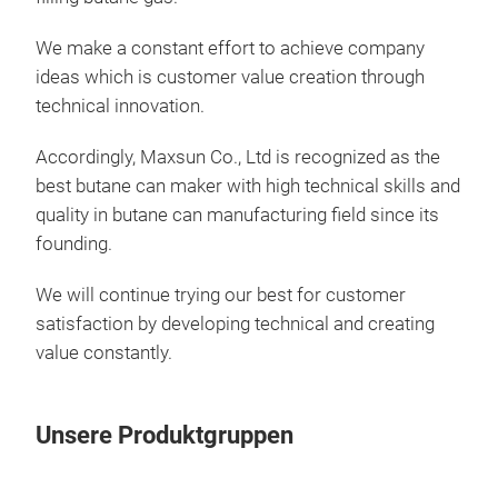
We make a constant effort to achieve company
But
ideas which is customer value creation through
technical innovation.
But
in l
Accordingly, Maxsun Co., Ltd is recognized as the
mis
best butane can maker with high technical skills and
and 
quality in butane can manufacturing field since its
safe
founding.
CRV 
We will continue trying our best for customer
gas 
satisfaction by developing technical and creating
can 
value constantly.
pres
Unsere Produktgruppen