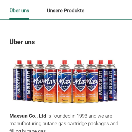
Über uns
Unsere Produkte
Über uns
Un
M
Maxsun Co., Ltd
is founded in 1993 and we are
manufacturing butane gas cartridge packages and
filling butane gas.