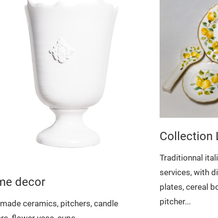
Collection
Traditionnal ita
services, with d
e decor
plates, cereal b
pitcher...
made ceramics, pitchers, candle