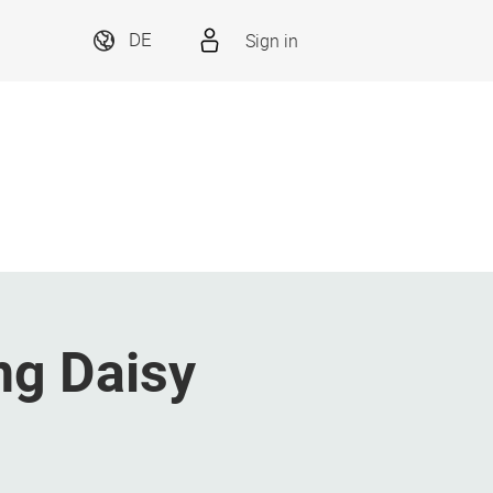
Sign in
DE
g Daisy