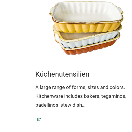
Küchenutensilien
A large range of forms, sizes and colors.
eware
Kitchenware includes bakers, tegaminos,
d bread
padellinos, stew dish...
 platters,