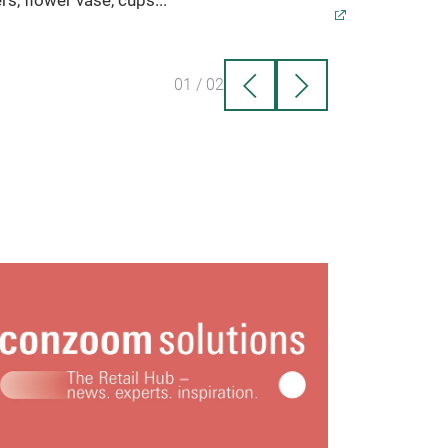
rs, flower vase, cups...
01
/
02