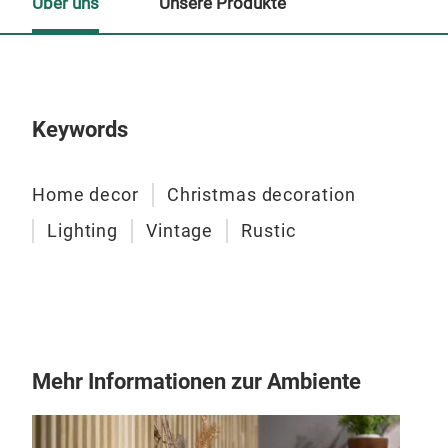
Über uns
Unsere Produkte
Un
Keywords
Home decor
Christmas decoration
Lighting
Vintage
Rustic
Mehr Informationen zur Ambiente