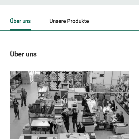
Über uns
Unsere Produkte
Über uns
Un