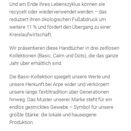
Und am Ende ihres Lebenszyklus können sie
lang
Einh
recycelt oder wiederverwendet werden – das
recy
Fitn
reduziert ihren ökologischen Fußabdruck um
Han
5 ve
weitere 11 % und fördert den Übergang zu einer
mini
Redu
Sand
Kreislaufwirtschaft.
her
Spa
Spa
Wir präsentieren diese Handtücher in drei zeitlosen
Ver
Kollektionen (Basic, Calm und Dots), die das ganze
Benö
Jahr über erhältlich sind.
Und
Sof
Die Basic-Kollektion spiegelt unsere Werte und
rec
unsere Herkunft bei Arpe wider und verkörpert
ihr 
Unse
unsere lange Textiltradition über Generationen
redu
Allt
hinweg. Das Muster unserer Marke steht für ein
Krei
Hauc
endlos gestricktes Gewebe – Symbol für unsere
gefe
größte Stärke: die lokale und hauseigene
sorg
Produktion.
kurz
70 %