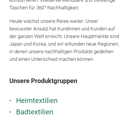
konsumieren. Wiederverwendbare und vielseitige
Taschen für 360°-Nachhaltigkeit.
Heute wächst unsere Reise weiter. Unser
bewusster Ansatz hat Kundinnen und Kunden auf
der ganzen Welt erreicht. Unsere Hauptmärkte sind
Japan und Korea, und wir erkunden neue Regionen,
Zer
in denen unsere nachhaltigen Produkte gedeihen
Bei 
und einen Unterschied machen können.
die 
kurz
von 
Unsere Produktgruppen
vera
Wied
100 
Heimtextilien
360°
geb
Mono
Badtextilien
Lei
Wide