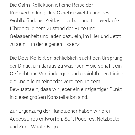
höch
Scha
Die Calm-Kollektion ist eine Reise der
MAT
Supe
Rückverbindung, des Gleichgewichts und des
Gepo
Wohlbefindens. Zeitlose Farben und Farbverläufe
2 v
führen zu einem Zustand der Ruhe und
(18
Gelassenheit und laden dazu ein, im Hier und Jetzt
5 ve
zu sein – in der eigenen Essenz.
Sand
Die Dots-Kollektion schließlich sucht den Ursprung
Pra
der Dinge, um daraus zu wachsen – sie schafft ein
ode
Geflecht aus Verbindungen und unsichtbaren Linien,
die uns alle miteinander vereinen. In dem
Bewusstsein, dass wir jeder ein einzigartiger Punkt
in dieser großen Konstellation sind.
Zur Ergänzung der Handtücher haben wir drei
Accessoires entworfen: Soft Pouches, Netzbeutel
und Zero-Waste-Bags.
Mes