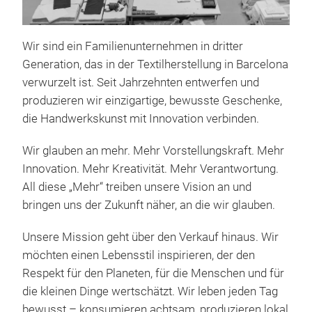
Wir sind ein Familienunternehmen in dritter
Generation, das in der Textilherstellung in Barcelona
verwurzelt ist. Seit Jahrzehnten entwerfen und
produzieren wir einzigartige, bewusste Geschenke,
die Handwerkskunst mit Innovation verbinden.
Han
Wir glauben an mehr. Mehr Vorstellungskraft. Mehr
Die 
Innovation. Mehr Kreativität. Mehr Verantwortung.
Wer
All diese „Mehr“ treiben unsere Vision an und
verk
bringen uns der Zukunft näher, an die wir glauben.
Gene
Unsere Mission geht über den Verkauf hinaus. Wir
Must
möchten einen Lebensstil inspirieren, der den
ges
100 
Respekt für den Planeten, für die Menschen und für
größ
geb
die kleinen Dinge wertschätzt. Wir leben jeden Tag
Prod
Mono
bewusst – konsumieren achtsam, produzieren lokal