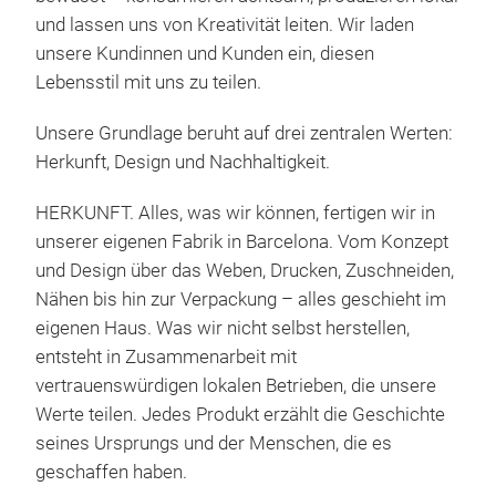
Lei
und lassen uns von Kreativität leiten. Wir laden
Sup
unsere Kundinnen und Kunden ein, diesen
San
Wir 
Lebensstil mit uns zu teilen.
Gepr
Mikr
Hau
Unsere Grundlage beruht auf drei zentralen Werten:
lang
4 ve
Herkunft, Design und Nachhaltigkeit.
recy
Med
Han
Lar
HERKUNFT. Alles, was wir können, fertigen wir in
mini
Redu
5 ve
unserer eigenen Fabrik in Barcelona. Vom Konzept
her
Spa
Sand
und Design über das Weben, Drucken, Zuschneiden,
Spa
Nähen bis hin zur Verpackung – alles geschieht im
Ver
eigenen Haus. Was wir nicht selbst herstellen,
Benö
entsteht in Zusammenarbeit mit
vertrauenswürdigen lokalen Betrieben, die unsere
Und
Han
Werte teilen. Jedes Produkt erzählt die Geschichte
rec
seines Ursprungs und der Menschen, die es
ihr 
Die 
geschaffen haben.
redu
Rüc