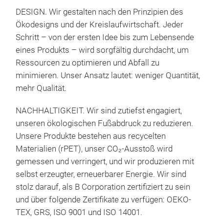
Krei
Wohl
DESIGN. Wir gestalten nach den Prinzipien des
Farb
Ökodesigns und der Kreislaufwirtschaft. Jeder
Zust
Schritt – von der ersten Idee bis zum Lebensende
lade
100 
eines Produkts – wird sorgfältig durchdacht, um
eig
geb
Ressourcen zu optimieren und Abfall zu
Mono
minimieren. Unser Ansatz lautet: weniger Quantität,
Lei
mehr Qualität.
Sup
San
NACHHALTIGKEIT. Wir sind zutiefst engagiert,
Wir 
Gepr
unseren ökologischen Fußabdruck zu reduzieren.
Mikr
Hau
Unsere Produkte bestehen aus recycelten
lang
4 ve
Materialien (rPET), unser CO₂-Ausstoß wird
recy
Med
gemessen und verringert, und wir produzieren mit
Han
Lar
selbst erzeugter, erneuerbarer Energie. Wir sind
mini
Redu
5 ve
stolz darauf, als B Corporation zertifiziert zu sein
her
Spa
Sand
und über folgende Zertifikate zu verfügen: OEKO-
Spa
TEX, GRS, ISO 9001 und ISO 14001.