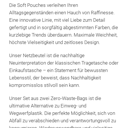
Die Soft Pouches verleihen Ihren
Unse
Alltagsgegenständen einen Hauch von Raffinesse.
Neui
Eine innovative Linie, mit viel Liebe zum Detail
oder
gefertigt und in sorgfältig abgestimmten Farben, die
bewu
kurzlebige Trends überdauern. Maximale Weichheit,
Bew
höchste Vielseitigkeit und zeitloses Design.
stil
100 
geb
Unser Netzbeutel ist die nachhaltige
Mono
Neuinterpretation der klassischen Tragetasche oder
Leic
Einkaufstasche – ein Statement für bewussten
Atmu
Lebensstil, der beweist, dass Nachhaltigkeit
Hand
kompromisslos stilvoll sein kann.
San
Mes
Unser Set aus zwei Zero-Waste-Bags ist die
Wird
ultimative Alternative zu Einweg- und
die 
Wegwerfplastik. Die perfekte Möglichkeit, sich von
5 ve
Abfall zu verabschieden und verantwortungsvoll zu
Sand