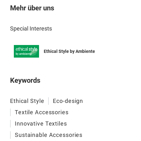
fris
Mehr über uns
unv
San
Wird
Special Interests
geli
5 ve
Sand
Ethical Style by Ambiente
Keywords
Ethical Style
Eco-design
Textile Accessories
Innovative Textiles
Sustainable Accessories