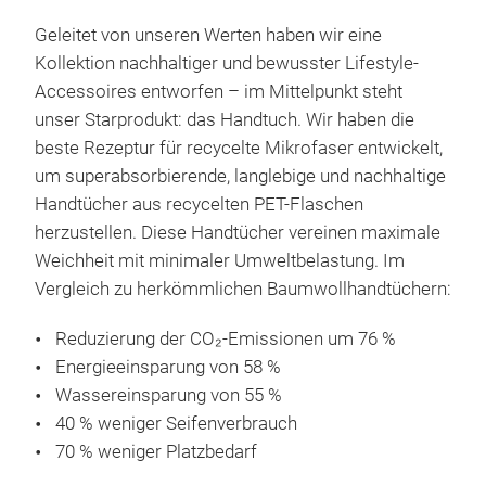
Ver
Benö
Geleitet von unseren Werten haben wir eine
Kollektion nachhaltiger und bewusster Lifestyle-
Und
Accessoires entworfen – im Mittelpunkt steht
Han
rec
unser Starprodukt: das Handtuch. Wir haben die
ihr 
Die 
beste Rezeptur für recycelte Mikrofaser entwickelt,
redu
um d
um superabsorbierende, langlebige und nachhaltige
Krei
Gef
Handtücher aus recycelten PET-Flaschen
Lini
herzustellen. Diese Handtücher vereinen maximale
Bewu
Weichheit mit minimaler Umweltbelastung. Im
in d
100 
Vergleich zu herkömmlichen Baumwollhandtüchern:
möc
geb
Reduzierung der CO₂-Emissionen um 76 %
MAT
Mono
Energieeinsparung von 58 %
Lei
Wassereinsparung von 55 %
Sup
40 % weniger Seifenverbrauch
San
Wir 
70 % weniger Platzbedarf
Gepr
Mikr
Hau