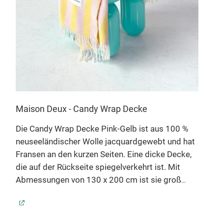
Maison Deux - Candy Wrap Decke
Mai
Die Candy Wrap Decke Pink-Gelb ist aus 100 %
neuseeländischer Wolle jacquardgewebt und hat
Die 
mic
Fransen an den kurzen Seiten. Eine dicke Decke,
100
die auf der Rückseite spiegelverkehrt ist. Mit
und 
Abmessungen von 130 x 200 cm ist sie groß
Deck
genug, um auch Platz für zwei zu bieten. Sie hält
Mit
t.
Sie warm und wertet ihr Wohnzimmer optisch
genu
auf.
Die Candy Wrap Decke Pink-Gelb wird in