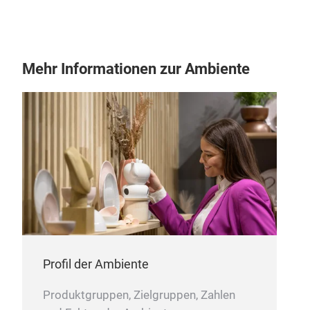
und 
abw
Natu
Mehr Informationen zur Ambiente
eine
Profil der Ambiente
Produktgruppen, Zielgruppen, Zahlen