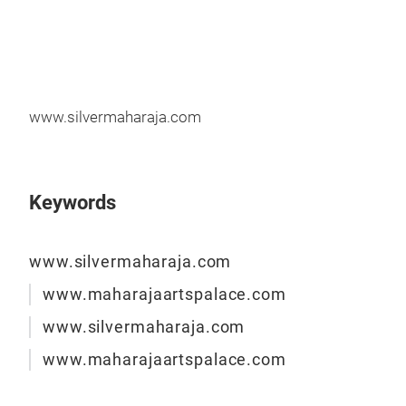
www.silvermaharaja.com
Arm
Unse
Keywords
Silb
modi
Stan
www.silvermaharaja.com
Uns
www.maharajaartspalace.com
wun
www.silvermaharaja.com
und
www.maharajaartspalace.com
Uns