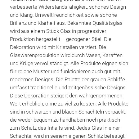
hoch
verbesserte Widerstandsfähigkeit, schönes Design
wird
und Klang, Umweltfreundlichkeit sowie schöne
gefe
Brillanz und Klarheit aus. Bekanntes Qualitätsglas
ang
wird aus einem Stück Glas in progressiver
Qual
Produktion hergestellt – gezogener Stiel. Die
und 
Dekoration wird mit Kristallen verziert. Die
Qua
Glaswarenproduktion wird durch Vasen, Karaffen
Deko
und Krüge vervollständigt. Alle Produkte eignen sich
Hoch
für reiche Muster und funktionieren auch gut mit
Diam
modernen Designs. Die Palette der grauen Schliffe
mit 
umfasst traditionelle und zeitgenössische Designs.
Pro
Diese Dekoration steigert den wahrgenommenen
Box 
Wert erheblich, ohne zu viel zu kosten. Alle Produkte
sind in schwarzen und blauen Schachteln verpackt,
die weder bequem zu handhaben noch praktisch
zum Schutz des Inhalts sind. Jedes Glas in einer
Schachtel wird in seinem eigenen Schlitz befestigt.