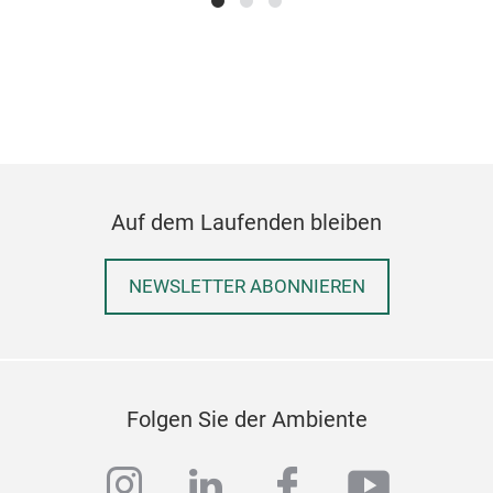
Auf dem Laufenden bleiben
Gra
Grap
NEWSLETTER ABONNIEREN
mit 
eine
ohn
zum 
Folgen Sie der Ambiente
Kris
und 
M
instagram
linkedin
facebook
youtub
Qua