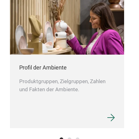
Vas
Vas
verz
STÜC
Kris
und 
Qua
Profil der Ambiente
Deko
M
herg
Produktgruppen, Zielgruppen, Zahlen
Kris
und Fakten der Ambiente.
Pro