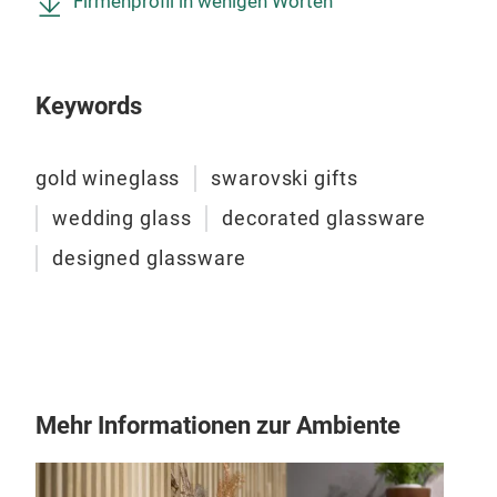
Firmenprofil in wenigen Worten
gefe
ang
Qual
Klar
Keywords
Qua
Deko
gold wineglass
swarovski gifts
Diam
Glas
wedding glass
decorated glassware
Die
designed glassware
bril
sein
Mehr Informationen zur Ambiente