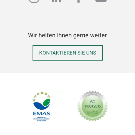
Deko
herg
Kris
Prod
Wir helfen Ihnen gerne weiter
in e
KONTAKTIEREN SIE UNS